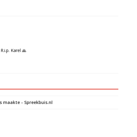
.i.p. Karel 🙏
s maakte - Spreekbuis.nl