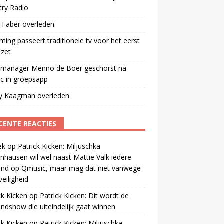
try Radio
 Faber overleden
ming passeert traditionele tv voor het eerst
mzet
manager Menno de Boer geschorst na
ic in groepsapp
ey Kaagman overleden
CENTE REACTIES
ek
op
Patrick Kicken: Miljuschka
nhausen wil wel naast Mattie Valk iedere
end op Qmusic, maar mag dat niet vanwege
veiligheid
ck Kicken
op
Patrick Kicken: Dit wordt de
ndshow die uiteindelijk gaat winnen
ck Kicken
op
Patrick Kicken: Miljuschka