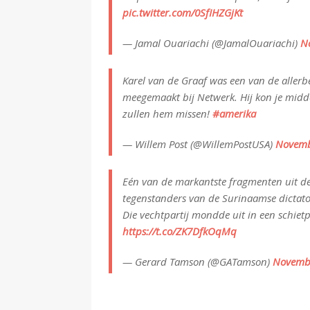
pic.twitter.com/0SfIHZGjKt
— Jamal Ouariachi (@JamalOuariachi)
N
Karel van de Graaf was een van de aller
meegemaakt bij Netwerk. Hij kon je midde
zullen hem missen!
#amerika
— Willem Post (@WillemPostUSA)
Novemb
Eén van de markantste fragmenten uit de
tegenstanders van de Surinaamse dictator
Die vechtpartij mondde uit in een schietpa
https://t.co/ZK7DfkOqMq
— Gerard Tamson (@GATamson)
Novembe