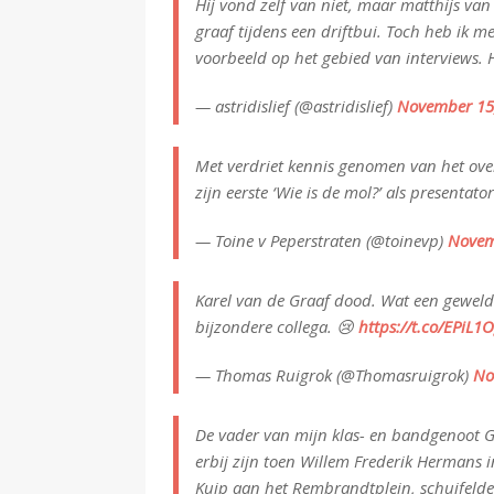
Hij vond zelf van niet, maar matthijs van
graaf tijdens een driftbui. Toch heb ik m
voorbeeld op het gebied van interviews. H
— astridislief (@astridislief)
November 15
Met verdriet kennis genomen van het over
zijn eerste ‘Wie is de mol?’ als presentato
— Toine v Peperstraten (@toinevp)
Novem
Karel van de Graaf dood. Wat een gewelde
bijzondere collega. 😢
https://t.co/EPiL
— Thomas Ruigrok (@Thomasruigrok)
No
De vader van mijn klas- en bandgenoot G
erbij zijn toen Willem Frederik Hermans in
Kuip aan het Rembrandtplein, schuifelde