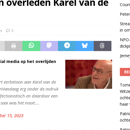
n overleden Karel van de
Coun
Peter
Strea
in o
ws
3
NPO-
dickp
Jern
ial media op het overlijden
RE
rt eerbetoon aan Karel van de
Tom
EenVandaag erg onder de indruk
Witze
fectionistisch en daardoor een
ocht
 saai was het nooit.…
haar 
Patri
er 15, 2023
ochte
Patri