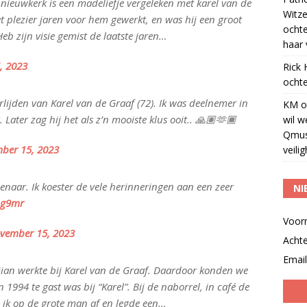
 nieuwkerk is een madeliefje vergeleken met karel van de
Witze
et plezier jaren voor hem gewerkt, en was hij een groot
ocht
eb zijn visie gemist de laatste jaren…
haar 
, 2023
Rick
ochte
lijden van Karel van de Graaf (72). Ik was deelnemer in
KM
o
r. Later zag hij het als z’n mooiste klus ooit.. 🙏🏽🫶🏾
wil w
Qmus
ber 15, 2023
veili
naar. Ik koester de vele herinneringen aan een zeer
NI
1Og9mr
Voor
vember 15, 2023
Acht
Email
ian werkte bij Karel van de Graaf. Daardoor konden we
 1994 te gast was bij “Karel”. Bij de naborrel, in café de
 ik op de grote man af en legde een…