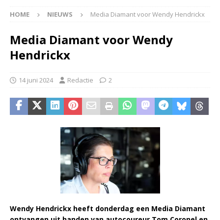
HOME
NIEUWS
Media Diamant voor Wendy Hendrickx
Media Diamant voor Wendy
Hendrickx
14 juni 2024
Redactie
2
Wendy Hendrickx heeft donderdag een Media Diamant
ontvangen uit handen van autocoureur Tom Coronel en