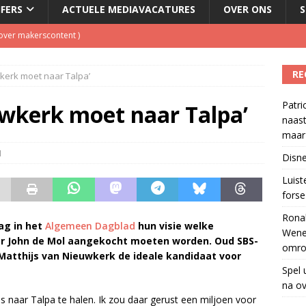
JFERS
ACTUELE MEDIAVACATURES
OVER ONS
S
l over makerscontent
)
O Radio 5 boekt forse winst in luistercijfers
)
RE
wkerk moet naar Talpa’
en #13): 11 augustus Wenen, 15 september Hilversum, Twee
Patri
inigingen
)
uwkerk moet naar Talpa’
naast
w herleeft 40 jaar na overlijden presentator
)
maar 
tzenhausen wil wel naast Mattie Valk iedere ochtend op Qmusic,
1
Disne
r veiligheid
)
Luis
forse 
Ronal
ag in het
Algemeen Dagblad
hun visie welke
Wene
r John de Mol aangekocht moeten worden. Oud SBS-
omro
Matthijs van Nieuwkerk de ideale kandidaat voor
Spel 
na ov
s naar Talpa te halen. Ik zou daar gerust een miljoen voor