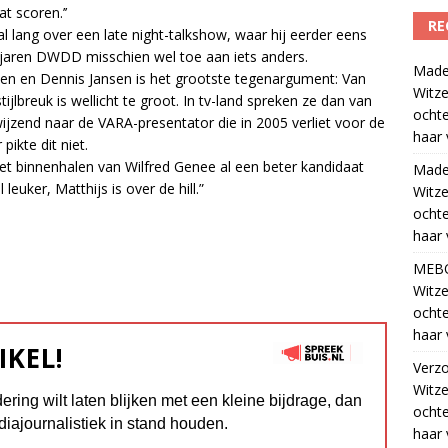
t scoren.’’
RE
 lang over een late night-talkshow, waar hij eerder eens
 jaren DWDD misschien wel toe aan iets anders.
Madel
n en Dennis Jansen is het grootste tegenargument: Van
Witze
jlbreuk is wellicht te groot. In tv-land spreken ze dan van
ocht
wijzend naar de VARA-presentator die in 2005 verliet voor de
haar 
pikte dit niet.
 binnenhalen van Wilfred Genee al een beter kandidaat
Madel
euker, Matthijs is over de hill.”
Witze
ocht
haar 
MEB
Witze
ocht
haar 
IKEL!
Verz
Witze
dering wilt laten blijken met een kleine bijdrage, dan
ocht
diajournalistiek in stand houden.
haar 