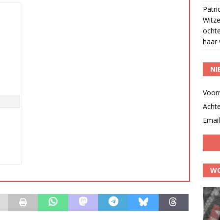
Patri
Witze
ocht
haar 
NI
Voor
Acht
Email
WO