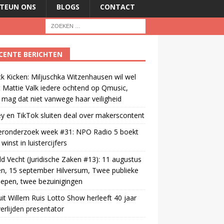
TEUN ONS
BLOGS
CONTACT
CENTE BERICHTEN
ck Kicken: Miljuschka Witzenhausen wil wel
 Mattie Valk iedere ochtend op Qmusic,
mag dat niet vanwege haar veiligheid
y en TikTok sluiten deal over makerscontent
teronderzoek week #31: NPO Radio 5 boekt
winst in luistercijfers
d Vecht (Juridische Zaken #13): 11 augustus
n, 15 september Hilversum, Twee publieke
epen, twee bezuinigingen
uit Willem Ruis Lotto Show herleeft 40 jaar
erlijden presentator