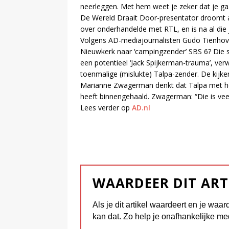
neerleggen. Met hem weet je zeker dat je gaa
De Wereld Draait Door-presentator droomt al
over onderhandelde met RTL, en is na al die
Volgens AD-mediajournalisten Gudo Tienhove
Nieuwkerk naar ‘campingzender’ SBS 6? Die sti
een potentieel ‘Jack Spijkerman-trauma’, ver
toenmalige (mislukte) Talpa-zender. De kijker 
Marianne Zwagerman denkt dat Talpa met het
heeft binnengehaald. Zwagerman: “Die is veel l
Lees verder op
AD.nl
WAARDEER DIT ART
Als je dit artikel waardeert en je waar
kan dat. Zo help je onafhankelijke me