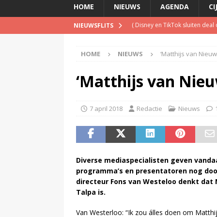
HOME
NIEUWS
AGENDA
CI
(
Disney en TikTok sluiten dea
NIEUWSFLITS
(
Luisteronderzoek week #31: NP
HOME
NIEUWS
‘Matthijs van Nieu
(
Ronald Vecht (Juridische Zak
publieke omroepen, twee bezu
‘Matthijs van Nie
(
Spel uit Willem Ruis Lotto Sho
(
Patrick Kicken: Miljuschka Wi
7 april 2018
Redactie
Nieuws
maar mag dat niet vanwege haa
Diverse mediaspecialisten geven vanda
programma’s en presentatoren nog doo
directeur Fons van Westeloo denkt dat 
Talpa is.
Van Westerloo: “Ik zou álles doen om Matthij