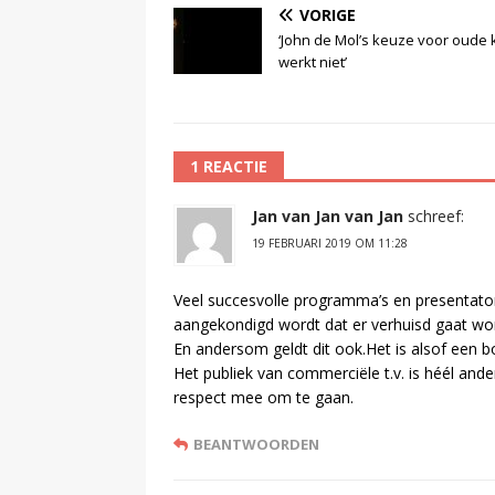
VORIGE
‘John de Mol’s keuze voor oude
werkt niet’
1 REACTIE
Jan van Jan van Jan
schreef:
19 FEBRUARI 2019 OM 11:28
Veel succesvolle programma’s en presentatore
aangekondigd wordt dat er verhuisd gaat wo
En andersom geldt dit ook.Het is alsof een b
Het publiek van commerciële t.v. is héél an
respect mee om te gaan.
BEANTWOORDEN