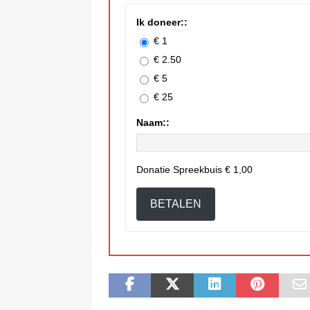
Ik doneer::
€ 1
€ 2.50
€ 5
€ 25
Naam::
Donatie Spreekbuis
€ 1,00
BETALEN