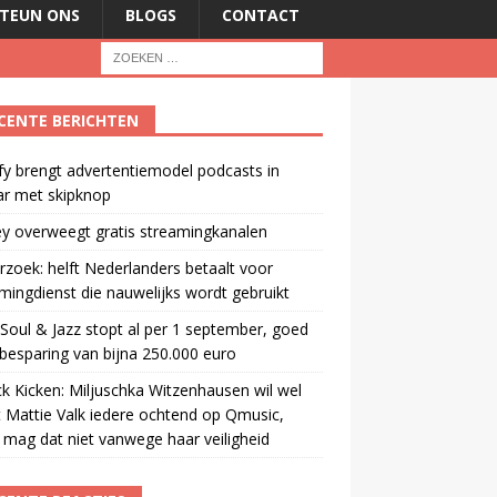
TEUN ONS
BLOGS
CONTACT
CENTE BERICHTEN
fy brengt advertentiemodel podcasts in
ar met skipknop
y overweegt gratis streamingkanalen
zoek: helft Nederlanders betaalt voor
mingdienst die nauwelijks wordt gebruikt
oul & Jazz stopt al per 1 september, goed
besparing van bijna 250.000 euro
ck Kicken: Miljuschka Witzenhausen wil wel
 Mattie Valk iedere ochtend op Qmusic,
mag dat niet vanwege haar veiligheid