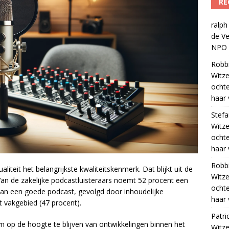
RE
ralph
de Ve
NPO R
Robb
Witze
ocht
haar 
Stef
Witze
ocht
haar 
Robb
aliteit het belangrijkste kwaliteitskenmerk. Dat blijkt uit de
Witze
an de zakelijke podcastluisteraars noemt 52 procent een
ocht
 van een goede podcast, gevolgd door inhoudelijke
haar 
t vakgebied (47 procent).
Patri
m op de hoogte te blijven van ontwikkelingen binnen het
Witze