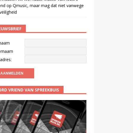
end op Qmusic, maar mag dat niet vanwege
veiligheid
EUWSBRIEF
naam
ernaam
adres:
RD VRIEND VAN SPREEKBUIS