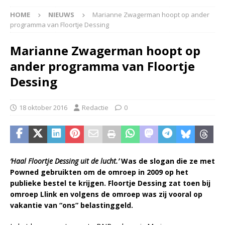
HOME
NIEUWS
Marianne Zwagerman hoopt op ander
programma van Floortje Dessing
Marianne Zwagerman hoopt op
ander programma van Floortje
Dessing
18 oktober 2016
Redactie
0
‘Haal Floortje Dessing uit de lucht.’
Was de slogan die ze met
Powned gebruikten om de omroep in 2009 op het
publieke bestel te krijgen. Floortje Dessing zat toen bij
omroep Llink en volgens de omroep was zij vooral op
vakantie van “ons” belastinggeld.