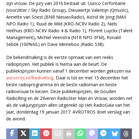
zijn vrouw. De jury van 2016 bestaat uit: Uunco Cerfontaine
(voorzitter / Sky Radio Group), Dieuwertje Valentijn (Qmusic),
Annette van Soest (BNR NieuwsRadio), Astrid de Jong (MAX
NPO Radio 1), Ruud de Wild (KRO-NCRV Radio 2), Niels
Heithuis (KRO-NCRV Radio 4 & Radio 1), Florent Luyckx (Talent
Management), Michiel Veenstra (NTR NPO 3FM), Ronald
Sebök (100%NL) en Dave Minneboo (Radio 538).
De bekendmaking is de eerste opmaat van een reeks
radioprijzen. Het publiek is hierna aan de beurt. De
publieksprijzen kunnen vanaf 1 december worden gekozen via
avrotros.nl/RadioRing
. Daar is tot en met 15 december het
beste radioprogramma en de beste radioman en beste
radiovrouw te kiezen. Deze publieksprijzen, de Gouden
RadioRing en de Zilveren RadioSter Man en Vrouw, worden net
als de vakjuryprijzen allen uitgereikt op Het RadioGala van het
Jaar, donderdag 19 januari 2017. AVROTROS doet verslag van
de avond.