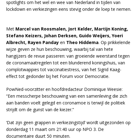
spotlights om het wel en wee van Nederland in tijden van
lockdown en verkiezingen eens stevig onder de loep te nemen.
Met
Marcel van Roosmalen, Jort Kelder, Martijn Koning,
Stefano Keizers, Johan Derksen, Guido Weijers, Yoeri
Albrecht, Rayen Panday
en
Theo Hiddema
. Op prikkelende
wijze geven ze hun beschouwing, waarbij tal van hete
hangijzers de revue passeren: van groeiende weerstand tegen
de coronamaatregelen tot een blunderend koningshuis, van
complotwappies tot vaccinatiestress, van het Sigrid Kaag-
effect tot gedonder bij het Forum voor Democratie.
PowNed-voorzitter en hoofdredacteur Dominique Weesie:
“Een messcherpe beschouwing van een samenleving die zich
aan banden voelt gelegd en coronamoe is terwijl de politiek
strijdt om de gunst van de kiezer.”
‘Dat zijn geen grappen in verkiezingstijd’ wordt uitgezonden op
donderdag 11 maart om 21:40 uur op NPO 3. De
documentaire duurt 50 minuten.