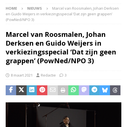
HOME
NIEUWS
Marcel van Roosmalen, Johan Derksen
en Guido Weijers in verkiezingsspecial ‘Dat zijn geen grappen’
(PowNed/NPO 3)
Marcel van Roosmalen, Johan
Derksen en Guido Weijers in
verkiezingsspecial ‘Dat zijn geen
grappen’ (PowNed/NPO 3)
8 maart 2021
Redactie
3