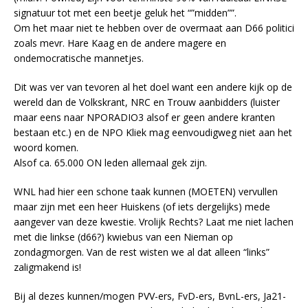
signatuur tot met een beetje geluk het “”midden””.
Om het maar niet te hebben over de overmaat aan D66 politici
zoals mevr. Hare Kaag en de andere magere en
ondemocratische mannetjes.
Dit was ver van tevoren al het doel want een andere kijk op de
wereld dan de Volkskrant, NRC en Trouw aanbidders (luister
maar eens naar NPORADIO3 alsof er geen andere kranten
bestaan etc.) en de NPO Kliek mag eenvoudigweg niet aan het
woord komen.
Alsof ca. 65.000 ON leden allemaal gek zijn.
WNL had hier een schone taak kunnen (MOETEN) vervullen
maar zijn met een heer Huiskens (of iets dergelijks) mede
aangever van deze kwestie. Vrolijk Rechts? Laat me niet lachen
met die linkse (d66?) kwiebus van een Nieman op
zondagmorgen. Van de rest wisten we al dat alleen “links”
zaligmakend is!
Bij al dezes kunnen/mogen PVV-ers, FvD-ers, BvnL-ers, Ja21-