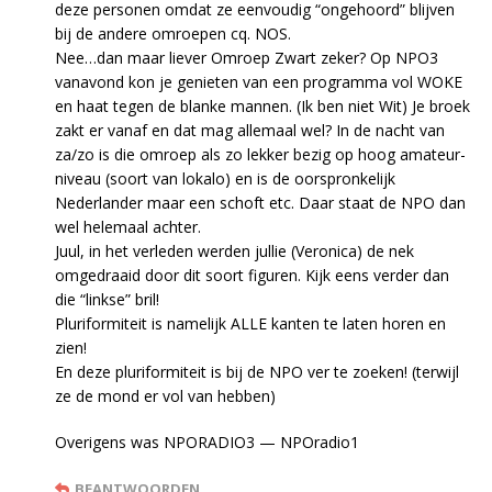
deze personen omdat ze eenvoudig “ongehoord” blijven
bij de andere omroepen cq. NOS.
Nee…dan maar liever Omroep Zwart zeker? Op NPO3
vanavond kon je genieten van een programma vol WOKE
en haat tegen de blanke mannen. (Ik ben niet Wit) Je broek
zakt er vanaf en dat mag allemaal wel? In de nacht van
za/zo is die omroep als zo lekker bezig op hoog amateur-
niveau (soort van lokalo) en is de oorspronkelijk
Nederlander maar een schoft etc. Daar staat de NPO dan
wel helemaal achter.
Juul, in het verleden werden jullie (Veronica) de nek
omgedraaid door dit soort figuren. Kijk eens verder dan
die “linkse” bril!
Pluriformiteit is namelijk ALLE kanten te laten horen en
zien!
En deze pluriformiteit is bij de NPO ver te zoeken! (terwijl
ze de mond er vol van hebben)
Overigens was NPORADIO3 — NPOradio1
BEANTWOORDEN