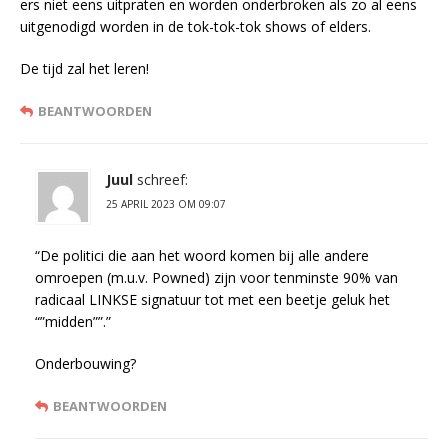
ers niet eens uitpraten en worden onderbroken als zo al eens
uitgenodigd worden in de tok-tok-tok shows of elders.
De tijd zal het leren!
BEANTWOORDEN
Juul
schreef:
25 APRIL 2023 OM 09:07
“De politici die aan het woord komen bij alle andere
omroepen (m.u.v. Powned) zijn voor tenminste 90% van
radicaal LINKSE signatuur tot met een beetje geluk het
“”midden””.”
Onderbouwing?
BEANTWOORDEN