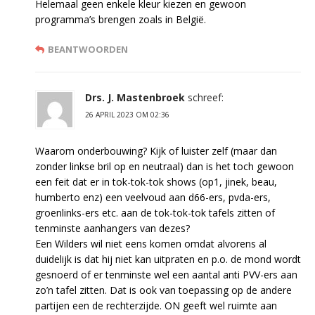
Helemaal geen enkele kleur kiezen en gewoon
programma’s brengen zoals in België.
BEANTWOORDEN
Drs. J. Mastenbroek
schreef:
26 APRIL 2023 OM 02:36
Waarom onderbouwing? Kijk of luister zelf (maar dan
zonder linkse bril op en neutraal) dan is het toch gewoon
een feit dat er in tok-tok-tok shows (op1, jinek, beau,
humberto enz) een veelvoud aan d66-ers, pvda-ers,
groenlinks-ers etc. aan de tok-tok-tok tafels zitten of
tenminste aanhangers van dezes?
Een Wilders wil niet eens komen omdat alvorens al
duidelijk is dat hij niet kan uitpraten en p.o. de mond wordt
gesnoerd of er tenminste wel een aantal anti PVV-ers aan
zo’n tafel zitten. Dat is ook van toepassing op de andere
partijen een de rechterzijde. ON geeft wel ruimte aan