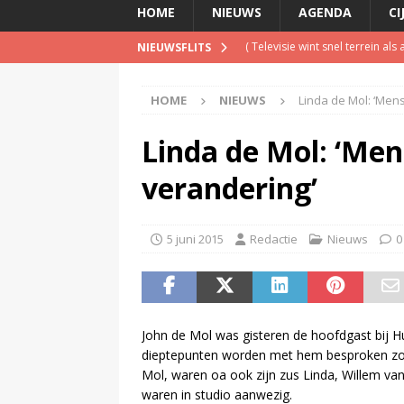
HOME
NIEUWS
AGENDA
CI
(
Televisie wint snel terrein a
NIEUWSFLITS
(
Inschrijving negende Dutch 
HOME
NIEUWS
Linda de Mol: ‘Men
(
Schrijf je nu in voor de Spree
(
TalkRadio lanceert meest ac
Linda de Mol: ‘Men
(
PowNed doet aangifte na be
verandering’
5 juni 2015
Redactie
Nieuws
0
John de Mol was gisteren de hoofdgast bij 
dieptepunten worden met hem besproken zoal
Mol, waren oa ook zijn zus Linda, Willem va
waren in studio aanwezig.