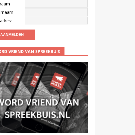
naam
ernaam
adres:
RD VRIEND VAN SPREEKBUIS