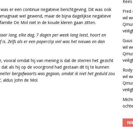
Kees
a was er een continue negatieve berichtgeving. Dit was ook
Fred
ediamagnaat wel gewend, maar de bijna dagelijkse negatieve
wil w
 familie De Mol niet in de koude kleren gaan zitten.
Qmus
veili
5 jaar lang, elke dag, 7 dagen per week lang leest, hoort en
Guus
f is. Zelfs als er een paperclip viel was het nieuws en dan
wil w
Qmus
veili
, vooral omdat hij van mening is dat de sterren het gezicht
dat als hij op de voorgrond had gestaan dit tij te kunnen
Rody
sneller bergafwaarts was gegaan, omdat ik niet het geduld zou
wil w
’
, aldus John de Mol.
Qmus
veili
Michi
ochte
NI