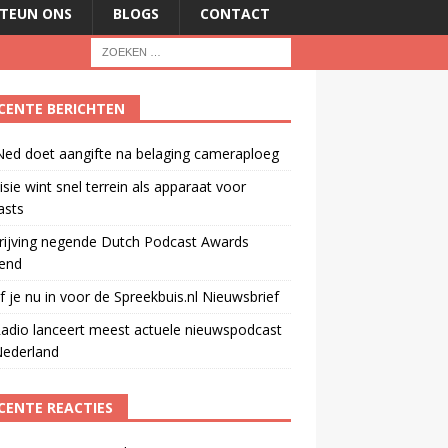
TEUN ONS
BLOGS
CONTACT
CENTE BERICHTEN
ed doet aangifte na belaging cameraploeg
isie wint snel terrein als apparaat voor
asts
rijving negende Dutch Podcast Awards
end
jf je nu in voor de Spreekbuis.nl Nieuwsbrief
adio lanceert meest actuele nieuwspodcast
Nederland
CENTE REACTIES