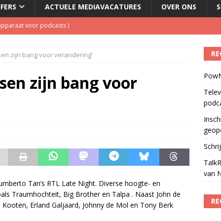
JFERS
ACTUELE MEDIAVACATURES
OVER ONS
S
ls apparaat voor podcasts
)
Podcast Awards geopend
)
RE
sen zijn bang voor verandering’
kbuis.nl Nieuwsbrief
)
PowN
tuele nieuwspodcast van Nederland
)
sen zijn bang voor
Telev
laging cameraploeg
)
podc
Insch
geop
Schri
TalkR
van 
Humberto Tan’s RTL Late Night. Diverse hoogte- en
s Traumhochteit, Big Brother en Talpa . Naast John de
RE
n Kooten, Erland Galjaard, Johnny de Mol en Tony Berk