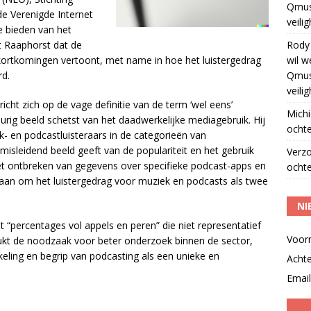
Qmus
e Verenigde Internet
veili
e bieden van het
t Raaphorst dat de
Rody
kortkomingen vertoont, met name in hoe het luistergedrag
wil w
rd.
Qmus
veili
ht zich op de vage definitie van de term ‘wel eens’
Michi
urig beeld schetst van het daadwerkelijke mediagebruik. Hij
ochte
- en podcastluisteraars in de categorieën van
misleidend beeld geeft van de populariteit en het gebruik
Verz
het ontbreken van gegevens over specifieke podcast-apps en
ochte
daan om het luistergedrag voor muziek en podcasts als twee
NI
t “percentages vol appels en peren” die niet representatief
Voor
rukt de noodzaak voor beter onderzoek binnen de sector,
keling en begrip van podcasting als een unieke en
Acht
Email