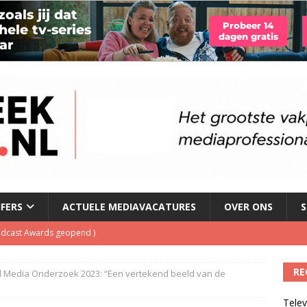
JFERS
ACTUELE MEDIAVACATURES
OVER ONS
S
Podcast Awards geopend
)
kbuis.nl Nieuwsbrief
)
RE
al Media Onderzoek 2023: “Een vertekend beeld van de
tuele nieuwspodcast van Nederland
)
Telev
 lanceert Jolene Country Radio
)