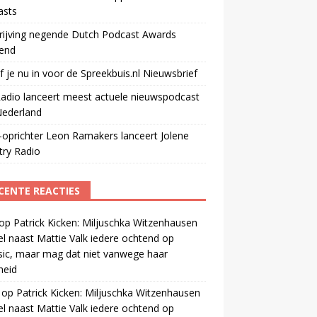
asts
rijving negende Dutch Podcast Awards
end
jf je nu in voor de Spreekbuis.nl Nieuwsbrief
adio lanceert meest actuele nieuwspodcast
Nederland
oprichter Leon Ramakers lanceert Jolene
try Radio
CENTE REACTIES
op
Patrick Kicken: Miljuschka Witzenhausen
el naast Mattie Valk iedere ochtend op
ic, maar mag dat niet vanwege haar
gheid
op
Patrick Kicken: Miljuschka Witzenhausen
el naast Mattie Valk iedere ochtend op