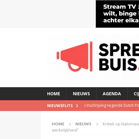
HOME
NIEUWS
AGENDA
CI
(
Inschrijving negende Dutch 
NIEUWSFLITS
(
Schrijf je nu in voor de Spree
HOME
NIEUWS
Kritiek op Nationa
(
TalkRadio lanceert meest ac
werkelijkheid”
(
KINK-oprichter Leon Ramakers