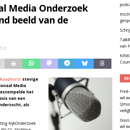
aal Media Onderzoek
podc
ls apparaat voor podcasts
)
Insch
nd beeld van de
geop
Schri
TalkR
van 
0
KINK-
Coun
RE
Raaphorst
stevige
tionaal Media
Fred
bestempelde het
wil w
asis van een
Qmus
nderzocht, als
veili
Guus
hting KijkOnderzoek
wil w
 (NLO), Stichting