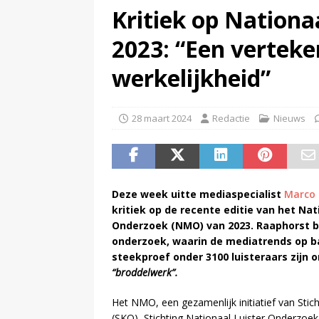
Kritiek op Nation
(
Televisie wint snel terrein a
2023: “Een verteke
werkelijkheid”
28 maart 2024
Redactie
Nieuws
Deze week uitte mediaspecialist
Marco 
kritiek op de recente editie van het Na
Onderzoek (NMO) van 2023. Raaphorst 
onderzoek, waarin de mediatrends op b
steekproef onder 3100 luisteraars zijn o
“broddelwerk”.
Het NMO, een gezamenlijk initiatief van Stic
(SKO), Stichting Nationaal Luister Onderzoek