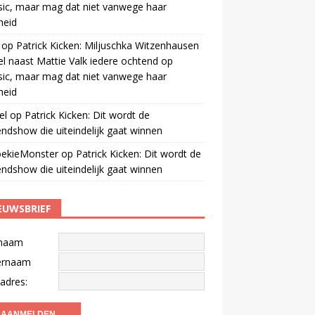
ic, maar mag dat niet vanwege haar
gheid
op
Patrick Kicken: Miljuschka Witzenhausen
el naast Mattie Valk iedere ochtend op
ic, maar mag dat niet vanwege haar
gheid
el
op
Patrick Kicken: Dit wordt de
ndshow die uiteindelijk gaat winnen
oekieMonster
op
Patrick Kicken: Dit wordt de
ndshow die uiteindelijk gaat winnen
EUWSBRIEF
naam
ernaam
adres: