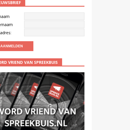
EUWSBRIEF
naam
ernaam
adres:
RD VRIEND VAN SPREEKBUIS