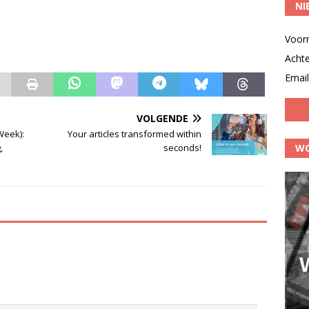
NI
Voor
Acht
Email
VOLGENDE
eek):
Your articles transformed within
WO
,
seconds!