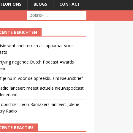
TEUN ONS
BLOGS
CONTACT
CENTE BERICHTEN
isie wint snel terrein als apparaat voor
asts
rijving negende Dutch Podcast Awards
end
jf je nu in voor de Spreekbuis.nl Nieuwsbrief
adio lanceert meest actuele nieuwspodcast
Nederland
oprichter Leon Ramakers lanceert Jolene
try Radio
CENTE REACTIES