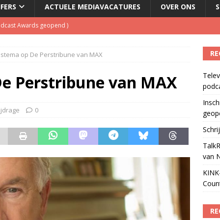
JFERS
ACTUELE MEDIAVACATURES
OVER ONS
S
Podcast Awards geopend
)
kbuis.nl Nieuwsbrief
)
RE
stema op De Perstribune van MAX
tuele nieuwspodcast van Nederland
)
Telev
 lanceert Jolene Country Radio
)
De Perstribune van MAX
podc
ls apparaat voor podcasts
)
Insch
ijdrage
0
geop
Schri
TalkR
van 
KINK-
Coun
RE