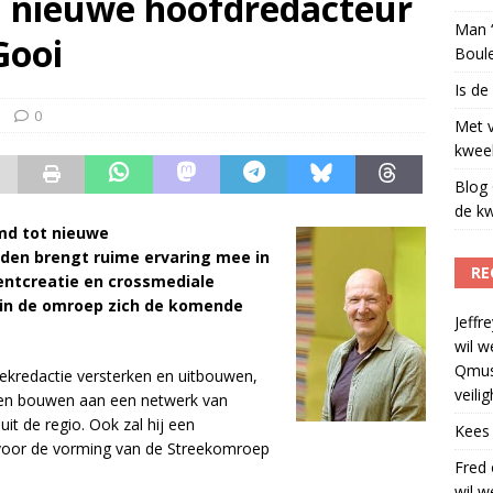
n nieuwe hoofdredacteur
Man ‘
Gooi
Boul
Is de
0
Met 
kweek
Blog 
de kw
md tot nieuwe
den brengt ruime ervaring mee in
RE
tentcreatie en crossmediale
arin de omroep zich de komende
Jeffre
wil w
Qmus
reekredactie versterken en uitbouwen,
veili
en en bouwen aan een netwerk van
it de regio. Ook zal hij een
Kees
n voor de vorming van de Streekomroep
Fred
wil w