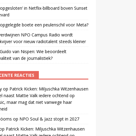
opgesloten’ in Netflix-billboard boven Sunset
evard
 opgelegde boete een peulenschil voor Meta?
verdwijnen NPO Campus Radio wordt
vijver voor nieuw radiotalent steeds kleiner
Guido van Nispen: Wie beoordeelt
aliteit van de journalistiek?
CENTE REACTIES
y
op
Patrick Kicken: Miljuschka Witzenhausen
el naast Mattie Valk iedere ochtend op
ic, maar mag dat niet vanwege haar
gheid
 öoms
op
NPO Soul & Jazz stopt in 2027
op
Patrick Kicken: Miljuschka Witzenhausen
el naast Mattie Valk iedere ochtend op