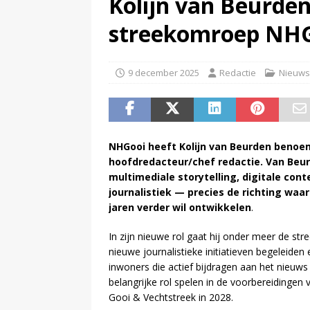
Kolijn van Beurde
(
Pim van de Kolk overleden
)
streekomroep NH
9 december 2025
Redactie
Nieuws
NHGooi heeft Kolijn van Beurden benoe
hoofdredacteur/chef redactie. Van Beur
multimediale storytelling, digitale con
journalistiek — precies de richting wa
jaren verder wil ontwikkelen
.
In zijn nieuwe rol gaat hij onder meer de st
nieuwe journalistieke initiatieven begeleid
inwoners die actief bijdragen aan het nieuws u
belangrijke rol spelen in de voorbereidinge
Gooi & Vechtstreek in 2028.