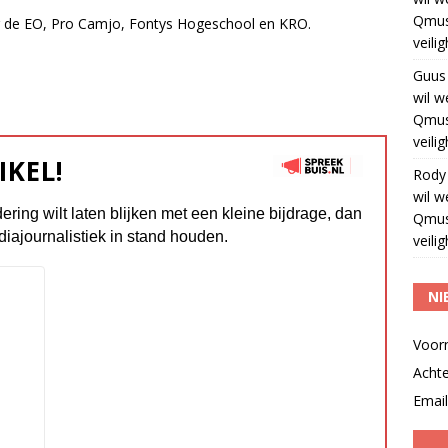
Qmus
 de EO, Pro Camjo, Fontys Hogeschool en KRO.
veili
Guus
wil w
Qmus
veili
IKEL!
Rody
wil w
dering wilt laten blijken met een kleine bijdrage, dan
Qmus
diajournalistiek in stand houden.
veili
NI
Voor
Acht
Email