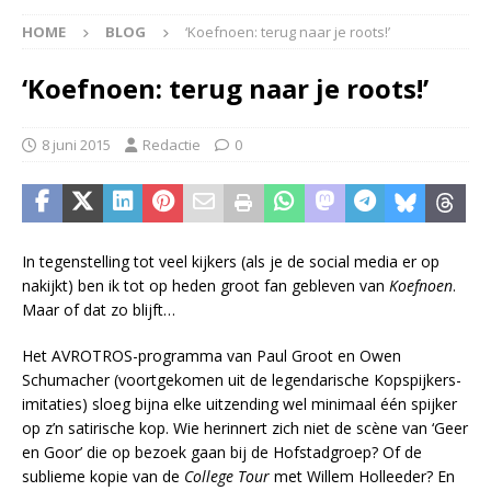
HOME
BLOG
‘Koefnoen: terug naar je roots!’
‘Koefnoen: terug naar je roots!’
8 juni 2015
Redactie
0
In tegenstelling tot veel kijkers (als je de social media er op
nakijkt) ben ik tot op heden groot fan gebleven van
Koefnoen
.
Maar of dat zo blijft…
Het AVROTROS-programma van Paul Groot en Owen
Schumacher (voortgekomen uit de legendarische Kopspijkers-
imitaties) sloeg bijna elke uitzending wel minimaal één spijker
op z’n satirische kop. Wie herinnert zich niet de scène van ‘Geer
en Goor’ die op bezoek gaan bij de Hofstadgroep? Of de
sublieme kopie van de
College Tour
met Willem Holleeder? En