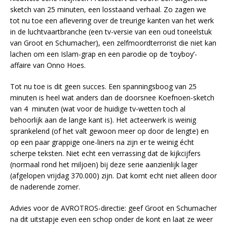
sketch van 25 minuten, een losstaand verhaal. Zo zagen we
tot nu toe een aflevering over de treurige kanten van het werk
in de luchtvaartbranche (een tv-versie van een oud toneelstuk
van Groot en Schumacher), een zelfmoordterrorist die niet kan
lachen om een Islam-grap en een parodie op de ’toyboy’-
affaire van Onno Hoes.
Tot nu toe is dit geen succes. Een spanningsboog van 25
minuten is heel wat anders dan de doorsnee Koefnoen-sketch
van 4 minuten (wat voor de huidige tv-wetten toch al
behoorlijk aan de lange kant is). Het acteerwerk is weinig
sprankelend (of het valt gewoon meer op door de lengte) en
op een paar grappige one-liners na zijn er te weinig écht
scherpe teksten. Niet echt een verrassing dat de kijkcijfers
(normaal rond het miljoen) bij deze serie aanzienlijk lager
(afgelopen vrijdag 370.000) zijn. Dat komt echt niet alleen door
de naderende zomer.
Advies voor de AVROTROS-directie: geef Groot en Schumacher
na dit uitstapje even een schop onder de kont en laat ze weer