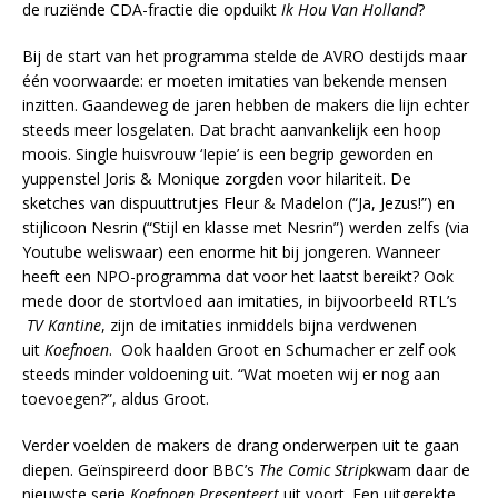
de ruziënde CDA-fractie die opduikt
Ik Hou Van Holland
?
Bij de start van het programma stelde de AVRO destijds maar
één voorwaarde: er moeten imitaties van bekende mensen
inzitten. Gaandeweg de jaren hebben de makers die lijn echter
steeds meer losgelaten. Dat bracht aanvankelijk een hoop
moois. Single huisvrouw ‘Iepie’ is een begrip geworden en
yuppenstel Joris & Monique zorgden voor hilariteit. De
sketches van dispuuttrutjes Fleur & Madelon (“Ja, Jezus!”) en
stijlicoon Nesrin (“Stijl en klasse met Nesrin”) werden zelfs (via
Youtube weliswaar) een enorme hit bij jongeren. Wanneer
heeft een NPO-programma dat voor het laatst bereikt? Ook
mede door de stortvloed aan imitaties, in bijvoorbeeld RTL’s
TV Kantine
, zijn de imitaties inmiddels bijna verdwenen
uit
Koefnoen
. Ook haalden Groot en Schumacher er zelf ook
steeds minder voldoening uit. “Wat moeten wij er nog aan
toevoegen?”, aldus Groot.
Verder voelden de makers de drang onderwerpen uit te gaan
diepen. Geïnspireerd door BBC’s
The Comic Strip
kwam daar de
nieuwste serie
Koefnoen Presenteert
uit voort. Een uitgerekte