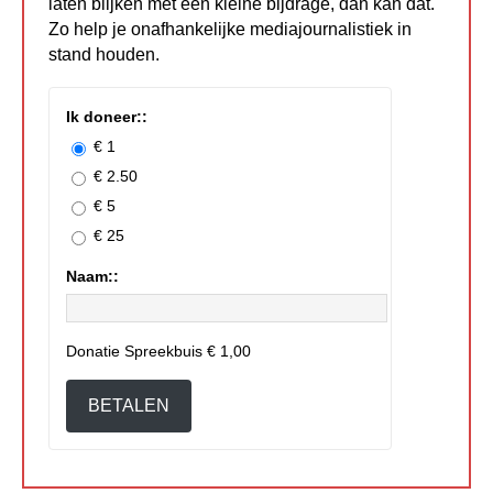
laten blijken met een kleine bijdrage, dan kan dat.
Zo help je onafhankelijke mediajournalistiek in
stand houden.
Ik doneer::
€ 1
€ 2.50
€ 5
€ 25
Naam::
Donatie Spreekbuis
€ 1,00
BETALEN