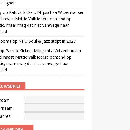
veiligheid
y
op
Patrick Kicken: Miljuschka Witzenhausen
el naast Mattie Valk iedere ochtend op
ic, maar mag dat niet vanwege haar
gheid
 öoms
op
NPO Soul & Jazz stopt in 2027
op
Patrick Kicken: Miljuschka Witzenhausen
el naast Mattie Valk iedere ochtend op
ic, maar mag dat niet vanwege haar
gheid
EUWSBRIEF
naam
ernaam
adres: