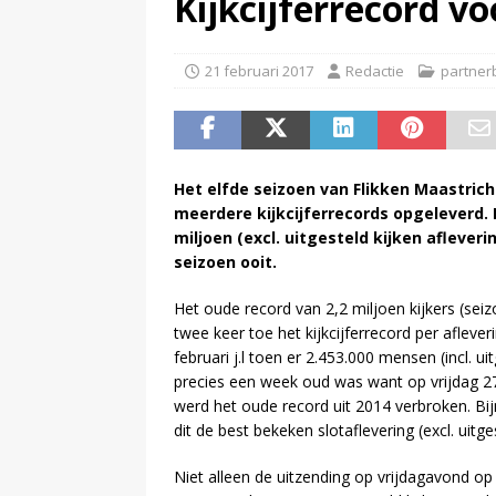
Kijkcijferrecord v
(
Meerderheid Amerikanen wil s
21 februari 2017
Redactie
partner
Het elfde seizoen van Flikken Maastrich
meerdere kijkcijferrecords opgeleverd. 
miljoen (excl. uitgesteld kijken afleveri
seizoen ooit.
Het oude record van 2,2 miljoen kijkers (sei
twee keer toe het kijkcijferrecord per afleve
februari j.l toen er 2.453.000 mensen (incl. ui
precies een week oud was want op vrijdag 27 
werd het oude record uit 2014 verbroken. Bij
dit de best bekeken slotaflevering (excl. uitg
Niet alleen de uitzending op vrijdagavond o