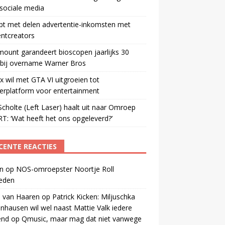
sociale media
pt met delen advertentie-inkomsten met
ntcreators
ount garandeert bioscopen jaarlijks 30
 bij overname Warner Bros
ix wil met GTA VI uitgroeien tot
erplatform voor entertainment
cholte (Left Laser) haalt uit naar Omroep
: ‘Wat heeft het ons opgeleverd?’
CENTE REACTIES
n
op
NOS-omroepster Noortje Roll
leden
 van Haaren
op
Patrick Kicken: Miljuschka
nhausen wil wel naast Mattie Valk iedere
end op Qmusic, maar mag dat niet vanwege