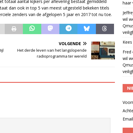
het totaal aantal kijkers per aflevering bestaat gemiddeld
haar 
 staat dan ook in top 5 van meest uitgesteld bekeken titels
Jeffre
iele zenders van de afgelopen 5 jaar en 2017 tot nu toe.
wil w
Qmus
veili
Kees
VOLGENDE
jl
Het derde leven van het langslopende
Fred
radioprogramma ter wereld
wil w
Qmus
veili
NI
Voor
Acht
Email