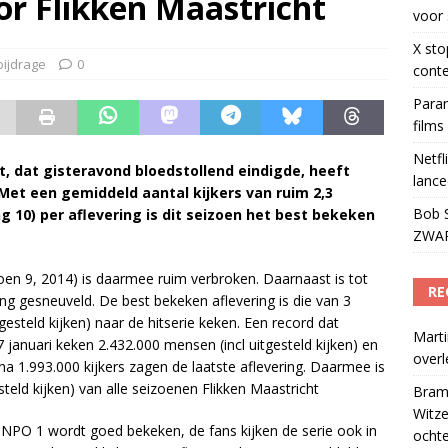
oor Flikken Maastricht
voor 
trengere regels voor sociale media
)
X sto
bijdrage
0
conte
Param
films
Netfl
t, dat gisteravond bloedstollend eindigde, heeft
lance
Met een gemiddeld aantal kijkers van ruim 2,3
Bob S
ng 10) per aflevering is dit seizoen het best bekeken
ZWART
zoen 9, 2014) is daarmee ruim verbroken. Daarnaast is tot
RE
ring gesneuveld. De best bekeken aflevering is die van 3
tgesteld kijken) naar de hitserie keken. Een record dat
Marti
januari keken 2.432.000 mensen (incl uitgesteld kijken) en
over
na 1.993.000 kijkers zagen de laatste aflevering. Daarmee is
esteld kijken) van alle seizoenen Flikken Maastricht
Bram
Witze
p NPO 1 wordt goed bekeken, de fans kijken de serie ook in
ocht