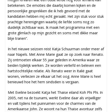
betekenen. De emoties die daarbij komen kijken en de
persoonlijke gesprekken die ik heb gevoerd met de
kandidaten hebben mij echt geraakt. Het zijn stuk voor stuk
prachtige herenigingen waarbij de liefde soms nog zo
duidelijk zichtbaar was. Ik maak het programma met een
grote glimlach op mijn gezicht en soms met dikke maar
blije tranen”.
In het nieuwe seizoen reist Katja Schuurman onder meer af
naar Napels. Met Anne Marie gaat ze op zoek naar Renato.
Zij ontmoeten elkaar 55 jaar geleden in Amerika waar ze
beiden tijdelijk werken. Ze worden verliefd en beleven een
hartstochtelijke relatie. Als Renato weer in Italië gaat
wonen, verliezen ze elkaar uit het oog. Anne Marie is heel
benieuwd hoe het hem sindsdien is vergaan.
Met Eveline bezoekt Katja het Thaise eiland Koh Phi Phi. In
2005, net na de tsunami, werkt Eveline daar als vrijwilliger
en valt tijdens het puinruimen voor de charmes van de
Amerikaanse John. Ze woont na hun Thaise avontuur zelfs