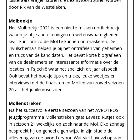
luisteraars vragen sturen die beantwoord zullen worden
door Rik van de Westelaken.
Molboekje
Het Molboekje 2021 is een niet te missen notitieboekje
waarin je al je aantekeningen en wetenswaardigheden
kwijt kunt om zo de Mol te kunnen ontmaskeren. De
invulschema’s helpen je bij het ontrafelen van geheimen
en trucs van de kandidaten. Het bevat korte biografieën
van de deelnemers en interessante informatie over de
locaties in Tsjechië waar het spel zich dit jaar afspeelt.
Ook bevat het boekje tips en tricks, leuke weetjes en
interviews met de finalisten en Mollen van zowel seizoen
20 als het jubileumseizoen.
Mollenstreken
Na het succesvolle eerste seizoen van het AVROTROS-
jeugdprogramma Mollenstreken gaat Lavezzi Rutjes ook
in seizoen 21 wekelijks op zoek naar de Mol. Elke zondag
bespreekt hij op geheel eigen wijze in zijn studio de
aflevering van de avond ervoor. Wat viel Lavezzi op aan