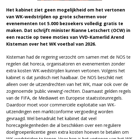
Het kabinet ziet geen mogelijkheid om het vertonen
van WK-wedstrijden op grote schermen voor
evenementen tot 5.000 bezoekers volledig gratis te
maken. Dat schrijft minister Rianne Letschert (OCW) in
een reactie op twee moties van VVD-Kamerlid Arend
Kisteman over het WK voetbal van 2026.
Kisteman had de regering verzocht om samen met de NOS te
regelen dat horeca, organisatoren en evenementen zonder
extra kosten WK-wedstrijden kunnen vertonen. Volgens het
kabinet is dat juridisch niet haalbaar. De NOS beschikt niet
alleen over de uitzendrechten van het WK, maar ook over de
zogenoemde ‘public viewing’-rechten. Daarnaast gelden regels
van de FIFA, de Mediawet en Europese staatssteunregels.
Daardoor moet voor commerciële exploitatie van WK-
uitzendingen een marktconforme vergoeding worden
gevraagd. Wel benadrukt het kabinet dat veel
horecagelegenheden die al beschikken over een reguliere
doelgroepenlicentie geen extra kosten hoeven te betalen om
WK-wedstrijden te tonen. Voor hen is het vertonen van het WK