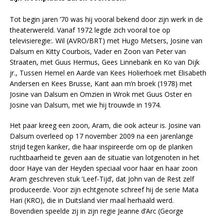
Tot begin jaren ’70 was hij vooral bekend door zijn werk in de
theaterwereld. Vanaf 1972 legde zich vooral toe op
televisieregie:. Wil (AVRO/BRT) met Hugo Metsers, Josine van
Dalsum en Kitty Courbois, Vader en Zoon van Peter van
Straaten, met Guus Hermus, Gees Linnebank en Ko van Dijk
jr., Tussen Hemel en Aarde van Kees Holierhoek met Elisabeth
Andersen en Kees Brusse, Kant aan m’n broek (1978) met
Josine van Dalsum en Omzien in Wrok met Guus Oster en
Josine van Dalsum, met wie hij trouwde in 1974.
Het paar kreeg een zoon, Aram, die ook acteur is. Josine van
Dalsum overleed op 17 november 2009 na een jarenlange
strijd tegen kanker, die haar inspireerde om op de planken
ruchtbaarheid te geven aan de situatie van lotgenoten in het
door Haye van der Heyden speciaal voor haar en haar zoon
Aram geschreven stuk ‘Leef-Tijd’, dat John van de Rest zelf
produceerde. Voor zijn echtgenote schreef hij de serie Mata
Hari (KRO), die in Duitsland vier maal herhaald werd.
Bovendien speelde zij in zijn regie Jeanne d’Arc (George