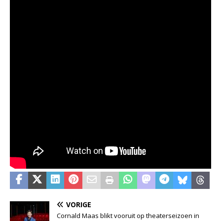
VORIGE
Cornald Maas blikt vooruit op theaterseizoen in