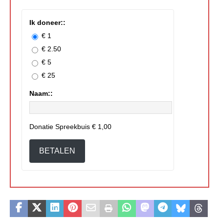
Ik doneer::
€ 1
€ 2.50
€ 5
€ 25
Naam::
Donatie Spreekbuis
€ 1,00
BETALEN