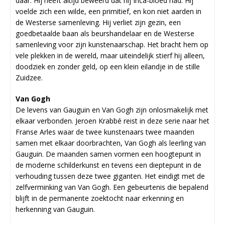
daar. Hij heeft altijd beweerd dat hij Inca-bloed had. Hij
voelde zich een wilde, een primitief, en kon niet aarden in
de Westerse samenleving. Hij verliet zijn gezin, een
goedbetaalde baan als beurshandelaar en de Westerse
samenleving voor zijn kunstenaarschap. Het bracht hem op
vele plekken in de wereld, maar uiteindelijk stierf hij alleen,
doodziek en zonder geld, op een klein eilandje in de stille
Zuidzee.
Van Gogh
De levens van Gauguin en Van Gogh zijn onlosmakelijk met
elkaar verbonden. Jeroen Krabbé reist in deze serie naar het
Franse Arles waar de twee kunstenaars twee maanden
samen met elkaar doorbrachten, Van Gogh als leerling van
Gauguin. De maanden samen vormen een hoogtepunt in
de moderne schilderkunst en tevens een dieptepunt in de
verhouding tussen deze twee giganten. Het eindigt met de
zelfverminking van Van Gogh. Een gebeurtenis die bepalend
blijft in de permanente zoektocht naar erkenning en
herkenning van Gauguin.