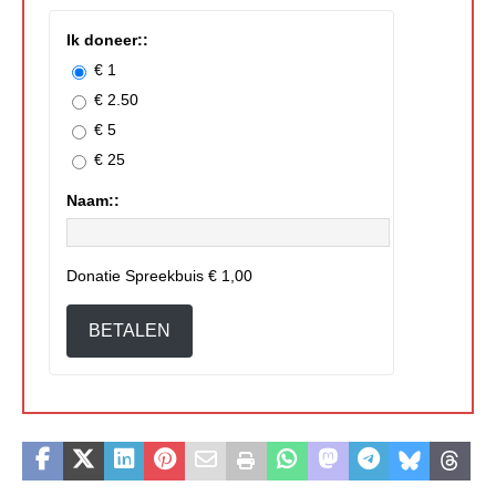
Ik doneer::
€ 1
€ 2.50
€ 5
€ 25
Naam::
Donatie Spreekbuis
€ 1,00
BETALEN