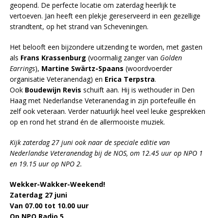
geopend. De perfecte locatie om zaterdag heerlijk te
vertoeven. Jan heeft een plekje gereserveerd in een gezellige
strandtent, op het strand van Scheveningen.
Het belooft een bijzondere uitzending te worden, met gasten
als
Frans Krassenburg
(voormalig zanger van
Golden
Earrings
),
Martine Swärtz-Spaans
(woordvoerder
organisatie Veteranendag) en
Erica Terpstra
.
Ook
Boudewijn Revis
schuift aan. Hij is wethouder in Den
Haag met Nederlandse Veteranendag in zijn portefeuille én
zelf ook veteraan. Verder natuurlijk heel veel leuke gesprekken
op en rond het strand én de allermooiste muziek.
Kijk zaterdag 27 juni ook naar de speciale editie van
Nederlandse Veteranendag bij de NOS, om 12.45 uur op NPO 1
en 19.15 uur op NPO 2.
Wekker-Wakker-Weekend!
Zaterdag 27 juni
Van 07.00 tot 10.00 uur
Op NPO Radio 5