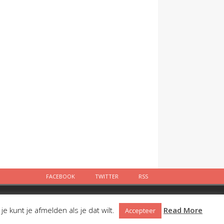
FACEBOOK
TWITTER
RSS
Facebook
Twitter
RSS
 kunt je afmelden als je dat wilt.
Read More
Accepteer