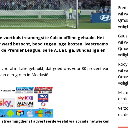
Fred
wil w
Qmus
veili
Guus
le voetbalstreamingsite Calcio offline gehaald. Het
wil w
r werd bezocht, bood tegen lage kosten livestreams
Qmus
de Premier League, Serie A, La Liga, Bundesliga en
veili
Rody
ooral in Italië gebruikt, dat goed was voor 80 procent van
wil w
 van een groep in Moldavië.
Qmus
veili
Michi
ochte
Verz
ochte
 streamingdienst adverteerde veelal via sociale netwerken.