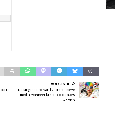
VOLGENDE
ic Ere
De stijgende rol van live-interactieve
um
media: wanneer kijkers co-creators
worden