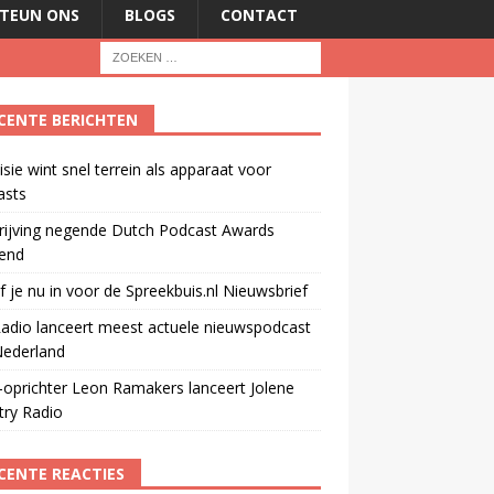
TEUN ONS
BLOGS
CONTACT
CENTE BERICHTEN
isie wint snel terrein als apparaat voor
asts
rijving negende Dutch Podcast Awards
end
jf je nu in voor de Spreekbuis.nl Nieuwsbrief
adio lanceert meest actuele nieuwspodcast
Nederland
oprichter Leon Ramakers lanceert Jolene
try Radio
CENTE REACTIES