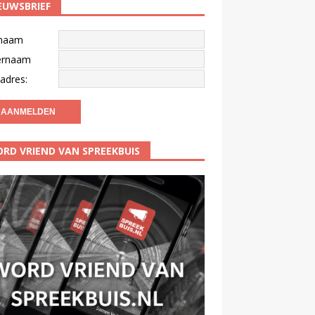
EUWSBRIEF
naam
ernaam
adres:
RD VRIEND VAN SPREEKBUIS