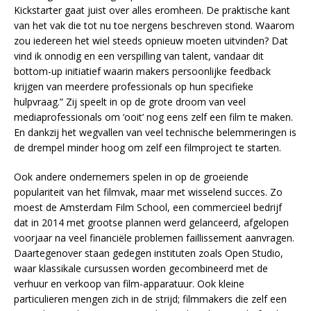
Kickstarter gaat juist over alles eromheen. De praktische kant
van het vak die tot nu toe nergens beschreven stond. Waarom
zou iedereen het wiel steeds opnieuw moeten uitvinden? Dat
vind ik onnodig en een verspilling van talent, vandaar dit
bottom-up initiatief waarin makers persoonlijke feedback
krijgen van meerdere professionals op hun specifieke
hulpvraag.” Zij speelt in op de grote droom van veel
mediaprofessionals om ‘ooit’ nog eens zelf een film te maken.
En dankzij het wegvallen van veel technische belemmeringen is
de drempel minder hoog om zelf een filmproject te starten.
Ook andere ondernemers spelen in op de groeiende
populariteit van het filmvak, maar met wisselend succes. Zo
moest de Amsterdam Film School, een commercieel bedrijf
dat in 2014 met grootse plannen werd gelanceerd, afgelopen
voorjaar na veel financiële problemen faillissement aanvragen.
Daartegenover staan gedegen instituten zoals Open Studio,
waar klassikale cursussen worden gecombineerd met de
verhuur en verkoop van film-apparatuur. Ook kleine
particulieren mengen zich in de strijd; filmmakers die zelf een