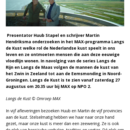
Presentator Huub Stapel en schrijver Martin
Hendriksma onderzoeken in het MAX-programma Langs
de Kust welke rol de Nederlandse kust speelt in ons
leven en ze ontmoeten mensen die aan deze eeuwige
vloedlijn wonen. In navolging van de series Langs de
Rijn en Langs de Maas volgen de mannen de kust van
het Zwin in Zeeland tot aan de Eemsmonding in Noord-
Groningen. Langs de Kust is te zien vanaf zaterdag 27
augustus om 20.35 uur bij MAX op NPO 2.
Langs de Kust © Omroep MAX
In vijf afleveringen bezoeken Huub en Martin de vijf provincies
aan de kust. Stelselmatig hebben we haar naar onze hand
gezet, maar onze kust is meer dan een zeewering. Ze is ook
de plek van heroïsche verhalen, tradities en vertier. Dé plek om