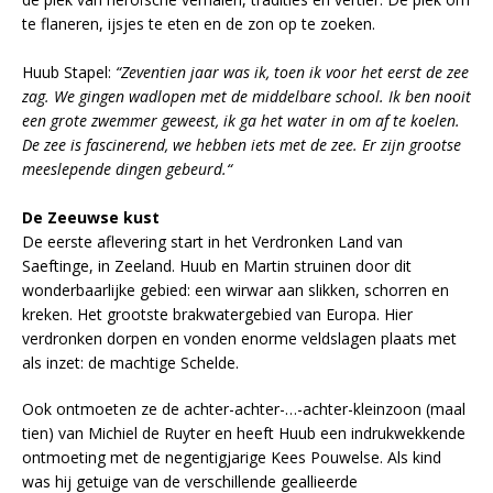
te flaneren, ijsjes te eten en de zon op te zoeken.
Huub Stapel:
“Zeventien jaar was ik, toen ik voor het eerst de zee
zag. We gingen wadlopen met de middelbare school. Ik ben nooit
een grote zwemmer geweest, ik ga het water in om af te koelen.
De zee is fascinerend, we hebben iets met de zee. Er zijn grootse
meeslepende dingen gebeurd.“
De Zeeuwse kust
De eerste aflevering start in het Verdronken Land van
Saeftinge, in Zeeland. Huub en Martin struinen door dit
wonderbaarlijke gebied: een wirwar aan slikken, schorren en
kreken. Het grootste brakwatergebied van Europa. Hier
verdronken dorpen en vonden enorme veldslagen plaats met
als inzet: de machtige Schelde.
Ook ontmoeten ze de achter-achter-…-achter-kleinzoon (maal
tien) van Michiel de Ruyter en heeft Huub een indrukwekkende
ontmoeting met de negentigjarige Kees Pouwelse. Als kind
was hij getuige van de verschillende geallieerde