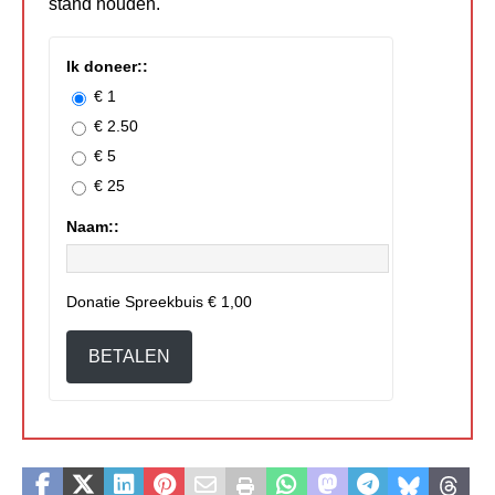
stand houden.
Ik doneer::
€ 1
€ 2.50
€ 5
€ 25
Naam::
Donatie Spreekbuis
€ 1,00
BETALEN