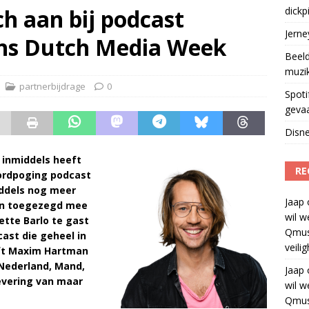
ich aan bij podcast
dickp
geschorst na dickpic in groepsapp
)
Jern
ens Dutch Media Week
Beeld
muzi
partnerbijdrage
0
Spoti
geva
Disne
 inmiddels heeft
RE
ordpoging podcast
ddels nog meer
Jaap
en toegezegd mee
wil w
ette Barlo te gast
Qmus
dcast die geheel in
veili
eft Maxim Hartman
Nederland, Mand,
Jaap
evering van maar
wil w
Qmus