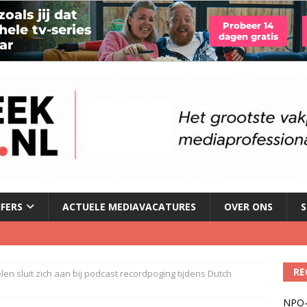
JFERS
ACTUELE MEDIAVACATURES
OVER ONS
S
Fonos: een nieuwe muzikale ontmoetingsplek
)
RE
len sluit zich aan bij podcast recordpoging tijdens Dutch
del podcasts in gevaar met skipknop
)
NPO-
eamingkanalen
)