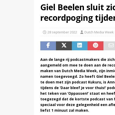
Giel Beelen sluit z
(
NPO-manager Menno de Boer 
recordpoging tijd
28 september 2022
Dutch Media Week
Aan de lange rij podcastmakers die zich
aangemeld om mee te doen aan de rec
maken van Dutch Media Week, zijn inmi
namen toegevoegd. Zo heeft Giel Beel
te doen met zijn podcast Kukuru, is Ann
tijdens de ‘Daar bleef je voor thuis!’ po
het teken van ‘Oppassen!’ staat en he
toegezegd dat de kortste podcast van 
speciaal voor deze gelegenheid een afl
liefst 1 minuut zal maken.