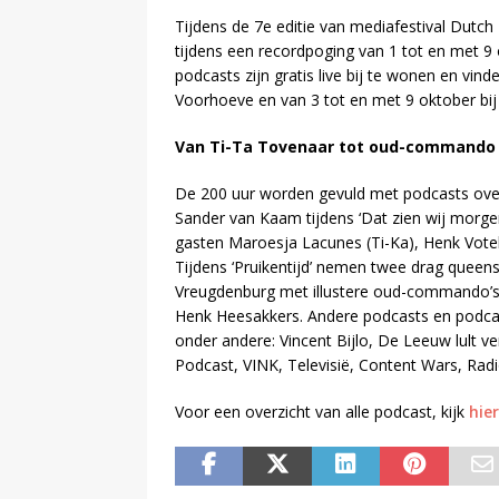
Tijdens de 7e editie van mediafestival Dutc
tijdens een recordpoging van 1 tot en met 
podcasts zijn gratis live bij te wonen en vi
Voorhoeve en van 3 tot en met 9 oktober bij 
Van Ti-Ta Tovenaar tot oud-commando
De 200 uur worden gevuld met podcasts over
Sander van Kaam tijdens ‘Dat zien wij morgen
gasten Maroesja Lacunes (Ti-Ka), Henk Votel
Tijdens ‘Pruikentijd’ nemen twee drag queens
Vreugdenburg met illustere oud-commando’s
Henk Heesakkers. Andere podcasts en podcast
onder andere: Vincent Bijlo, De Leeuw lult v
Podcast, VINK, Televisië, Content Wars, Ra
Voor een overzicht van alle podcast, kijk
hier