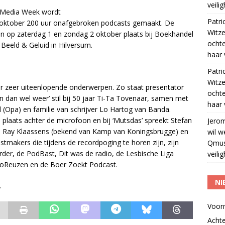
veili
h Media Week wordt
Patri
9 oktober 200 uur onafgebroken podcasts gemaakt. De
Witze
nden op zaterdag 1 en zondag 2 oktober plaats bij Boekhandel
ocht
Beeld & Geluid in Hilversum.
haar 
Patri
Witze
 zeer uiteenlopende onderwerpen. Zo staat presentator
ocht
 dan wel weer’ stil bij 50 jaar Ti-Ta Tovenaar, samen met
haar 
 (Opa) en familie van schrijver Lo Hartog van Banda.
 plaats achter de microfoon en bij ‘Mutsdas’ spreekt Stefan
Jero
 Ray Klaassens (bekend van Kamp van Koningsbrugge) en
wil w
makers die tijdens de recordpoging te horen zijn, zijn
Qmus
erder, de PodBast, Dit was de radio, de Lesbische Liga
veili
dioReuzen en de Boer Zoekt Podcast.
NI
.
Voor
Acht