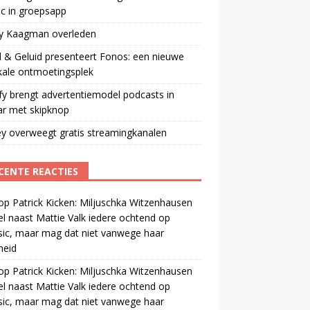
ic in groepsapp
ey Kaagman overleden
 & Geluid presenteert Fonos: een nieuwe
kale ontmoetingsplek
fy brengt advertentiemodel podcasts in
ar met skipknop
y overweegt gratis streamingkanalen
CENTE REACTIES
op
Patrick Kicken: Miljuschka Witzenhausen
el naast Mattie Valk iedere ochtend op
ic, maar mag dat niet vanwege haar
gheid
op
Patrick Kicken: Miljuschka Witzenhausen
el naast Mattie Valk iedere ochtend op
ic, maar mag dat niet vanwege haar