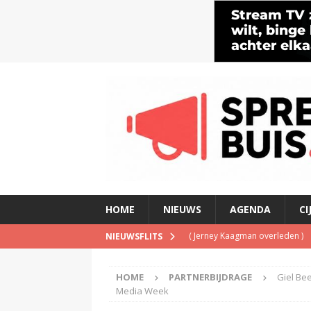
HOME
NIEUWS
AGENDA
CI
(
Jerney Kaagman overleden
)
NIEUWSFLITS
(
Beeld & Geluid presenteert 
HOME
PARTNERBIJDRAGE
Giel Bee
(
Spotify brengt advertentiemo
Media Week
(
Disney overweegt gratis str