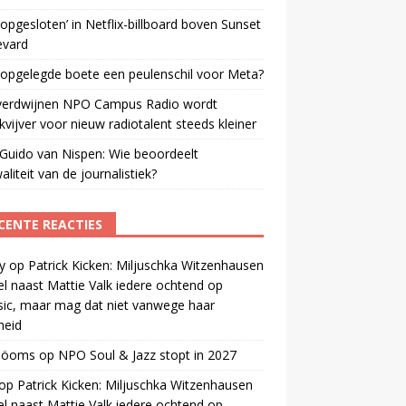
opgesloten’ in Netflix-billboard boven Sunset
evard
 opgelegde boete een peulenschil voor Meta?
verdwijnen NPO Campus Radio wordt
vijver voor nieuw radiotalent steeds kleiner
Guido van Nispen: Wie beoordeelt
aliteit van de journalistiek?
CENTE REACTIES
y
op
Patrick Kicken: Miljuschka Witzenhausen
el naast Mattie Valk iedere ochtend op
ic, maar mag dat niet vanwege haar
gheid
 öoms
op
NPO Soul & Jazz stopt in 2027
op
Patrick Kicken: Miljuschka Witzenhausen
el naast Mattie Valk iedere ochtend op