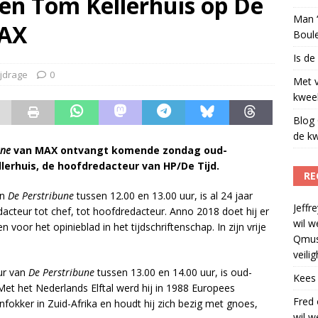
en Tom Kellerhuis op De
Man ‘
MAX
Boul
Is de
ijdrage
0
Met 
kweek
Blog 
de kw
une
van MAX ontvangt komende zondag oud-
lerhuis, de hoofdredacteur van HP/De Tijd.
RE
an
De Perstribune
tussen 12.00 en 13.00 uur, is al 24 jaar
Jeffre
dacteur tot chef, tot hoofdredacteur. Anno 2018 doet hij er
wil w
voor het opinieblad in het tijdschriftenschap. In zijn vrije
Qmus
veili
uur van
De Perstribune
tussen 13.00 en 14.00 uur, is oud-
Kees
Met het Nederlands Elftal werd hij in 1988 Europees
Fred
okker in Zuid-Afrika en houdt hij zich bezig met gnoes,
wil w