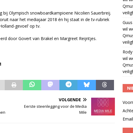
Qmus
veili
dag bij Olympisch snowboardkampioene Nicolien Sauerbreij.
it naar het mediajaar 2018 én hij staat in de tv-rubriek
Guus
Holland-gevoel’ op tv.
wil w
Qmus
rd door Govert van Brakel en Margreet Reijntjes.
veili
Rody
wil w
1
Qmus
veili
NI
VOLGENDE
Voor
Eerste steenlegging voor de Media
Acht
men
Mile
Email