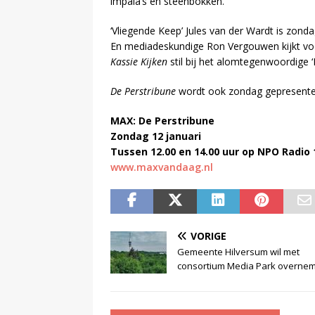
impala’s en steenbokken.
‘Vliegende Keep’ Jules van der Wardt is zon
En mediadeskundige Ron Vergouwen kijkt vooru
Kassie Kijken
stil bij het alomtegenwoordige ‘
De Perstribune
wordt ook zondag gepresentee
MAX: De Perstribune
Zondag 12 januari
Tussen 12.00 en 14.00 uur op NPO Radio 
www.maxvandaag.nl
VORIGE
Gemeente Hilversum wil met
consortium Media Park overne