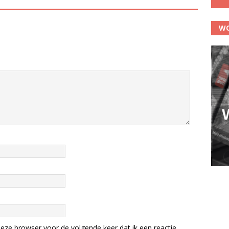
WO
eze browser voor de volgende keer dat ik een reactie