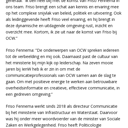
generaal: “Ik ben heel blij met de komst van Friso Fennema in
ons team. Friso brengt een schat aan kennis en ervaring mee
op het complexe snijvlak van beleid, politiek en uitvoering. Ook
als leidinggevende heeft Friso veel ervaring, en hij brengt in
deze dynamische en uitdagende omgeving rust, inzicht en
overzicht mee. Kortom, ik zie uit naar de komst van Friso bij
OCW.”
Friso Fennema: ”De onderwerpen van OCW spreken iedereen
tot de verbeelding en mij ook. Daarnaast past de cultuur van
het ministerie bij mijn kijk op leiderschap. Na zeven mooie
jaren bij IenW heb ik er zin in om met de
communicatieprofessionals van OCW samen aan de slag te
gaan. Om met positieve energie te werken aan betrouwbare
overheidsinformatie en creatieve, effectieve communicatie, in
een gedreven omgeving.”
Friso Fennema werkt sinds 2018 als directeur Communicatie
bij het ministerie van Infrastructuur en Waterstaat. Daarvoor
was hij onder meer woordvoerder van de minister van Sociale
Zaken en Werkgelegenheid. Friso heeft Politicologie