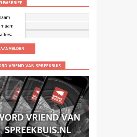
EUWSBRIEF
naam
ernaam
adres:
RD VRIEND VAN SPREEKBUIS