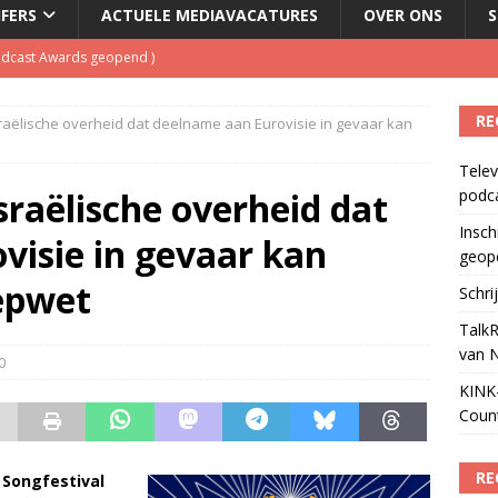
JFERS
ACTUELE MEDIAVACATURES
OVER ONS
S
Podcast Awards geopend
)
kbuis.nl Nieuwsbrief
)
RE
aëlische overheid dat deelname aan Eurovisie in gevaar kan
tuele nieuwspodcast van Nederland
)
Telev
 lanceert Jolene Country Radio
)
raëlische overheid dat
podc
ls apparaat voor podcasts
)
Insch
visie in gevaar kan
geop
epwet
Schri
TalkR
van 
0
KINK-
Coun
RE
 Songfestival