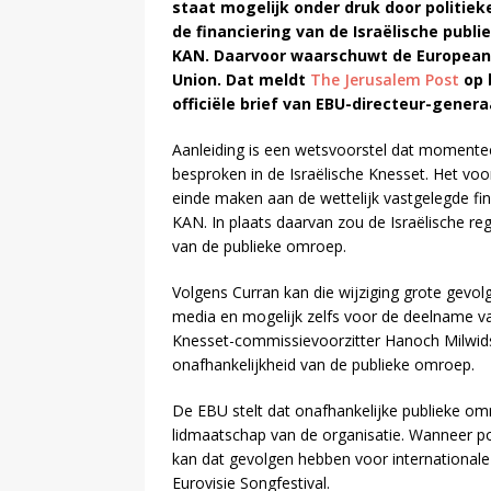
staat mogelijk onder druk door politiek
de financiering van de Israëlische publ
KAN. Daarvoor waarschuwt de European
Union. Dat meldt
The Jerusalem Post
op 
officiële brief van EBU-directeur-genera
Aanleiding is een wetsvoorstel dat momente
besproken in de Israëlische Knesset. Het vo
einde maken aan de wettelijk vastgelegde fin
KAN. In plaats daarvan zou de Israëlische re
van de publieke omroep.
Volgens Curran kan die wijziging grote gevol
media en mogelijk zelfs voor de deelname van
Knesset-commissievoorzitter Hanoch Milwids
onafhankelijkheid van de publieke omroep.
De EBU stelt dat onafhankelijke publieke o
lidmaatschap van de organisatie. Wanneer pol
kan dat gevolgen hebben voor internationa
Eurovisie Songfestival.