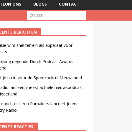
TEUN ONS
BLOGS
CONTACT
CENTE BERICHTEN
isie wint snel terrein als apparaat voor
asts
rijving negende Dutch Podcast Awards
end
jf je nu in voor de Spreekbuis.nl Nieuwsbrief
adio lanceert meest actuele nieuwspodcast
Nederland
oprichter Leon Ramakers lanceert Jolene
try Radio
CENTE REACTIES