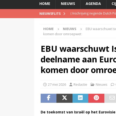
HOME
NIEUWS
AGENDA
CI
(
Inschrijving negende Dutch 
NIEUWSFLITS
(
Schrijf je nu in voor de Spree
HOME
NIEUWS
EBU waarschuwt Isr
(
TalkRadio lanceert meest ac
komen door omroepwet
(
KINK-oprichter Leon Ramakers
EBU waarschuwt Is
(
Televisie wint snel terrein a
deelname aan Euro
komen door omro
27 mei 2026
Redactie
Nieuws
De toekomst van Israël op het Eurovisie