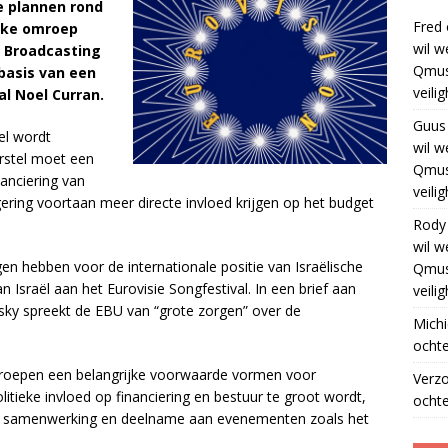
e plannen rond
Fred
ieke omroep
wil w
 Broadcasting
Qmus
basis van een
veili
al Noel Curran.
Guus
el wordt
wil w
orstel moet een
Qmus
anciering van
veili
gering voortaan meer directe invloed krijgen op het budget
Rody
wil w
gen hebben voor de internationale positie van Israëlische
Qmus
 Israël aan het Eurovisie Songfestival. In een brief aan
veili
ky spreekt de EBU van “grote zorgen” over de
Michi
ochte
mroepen een belangrijke voorwaarde vormen voor
Verz
itieke invloed op financiering en bestuur te groot wordt,
ochte
le samenwerking en deelname aan evenementen zoals het