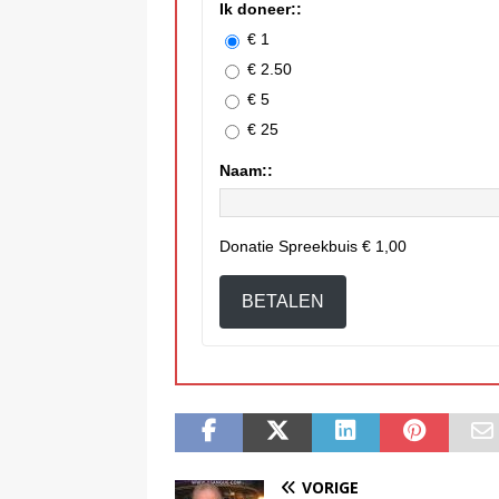
Ik doneer::
€ 1
€ 2.50
€ 5
€ 25
Naam::
Donatie Spreekbuis
€ 1,00
BETALEN
VORIGE