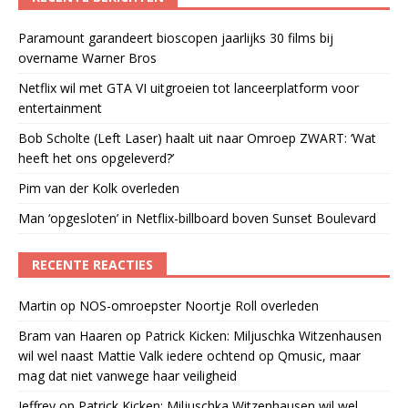
Paramount garandeert bioscopen jaarlijks 30 films bij
overname Warner Bros
Netflix wil met GTA VI uitgroeien tot lanceerplatform voor
entertainment
Bob Scholte (Left Laser) haalt uit naar Omroep ZWART: ‘Wat
heeft het ons opgeleverd?’
Pim van der Kolk overleden
Man ‘opgesloten’ in Netflix-billboard boven Sunset Boulevard
RECENTE REACTIES
Martin
op
NOS-omroepster Noortje Roll overleden
Bram van Haaren
op
Patrick Kicken: Miljuschka Witzenhausen
wil wel naast Mattie Valk iedere ochtend op Qmusic, maar
mag dat niet vanwege haar veiligheid
Jeffrey
op
Patrick Kicken: Miljuschka Witzenhausen wil wel