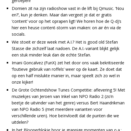
geroepen!
Domien zit na zijn radioshow vast in de lift bij Qmusic. ‘Nou
en?’, kun je denken. Maar dan vergeet je dat er gratis
‘content’ voor op het oprapen ligt! We horen hoe de Q-dj’s
hier een heuse content-storm van maken: on air én via de
socials.
Wie stoeit er deze week met A.I.? Het is good old Stefan
Stasse die zichzelf laat nadoen. De A.I.-variant blijkt gelijk
een stuk minder leuk dan de echte Stefan.
Imani Goncalvez (FunX) zet het door ons vaak bekritiseerde
‘foutieve gebruik van roffels’ weer op de kaart. Ze doet dat
op een half mislukte manier in, maar speelt zich zo wel in
onze kijker!
De Grote Ochtendshow Tunes Competitie: aflevering 5! Met
muziekjes van Jeroen van Inkel van NPO Radio 2 (zo’n
beetje de uitvinder van het genre) versus Bert Haandrikman
van NPO Radio 5 (met meerdere varianten voor
verschillende uren). Hoe beïnvloedt dat de punten die we
uitdelen?
In het Blooperblokje hoor je grappige momenten van o.a.: