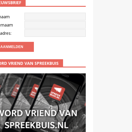
EUWSBRIEF
naam
ernaam
adres:
RD VRIEND VAN SPREEKBUIS