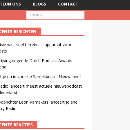
TEUN ONS
BLOGS
CONTACT
CENTE BERICHTEN
isie wint snel terrein als apparaat voor
asts
rijving negende Dutch Podcast Awards
end
jf je nu in voor de Spreekbuis.nl Nieuwsbrief
adio lanceert meest actuele nieuwspodcast
Nederland
oprichter Leon Ramakers lanceert Jolene
try Radio
CENTE REACTIES