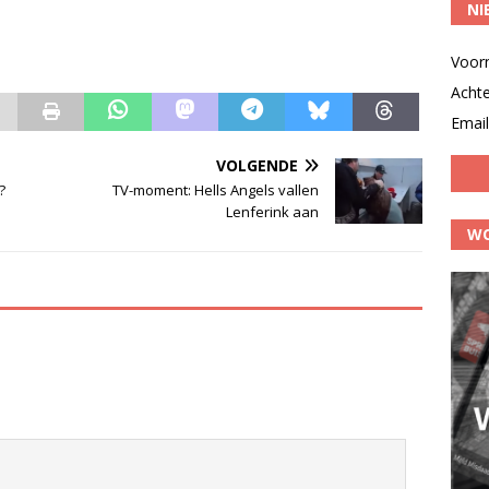
NI
Voor
Acht
Email
VOLGENDE
?
TV-moment: Hells Angels vallen
Lenferink aan
WO