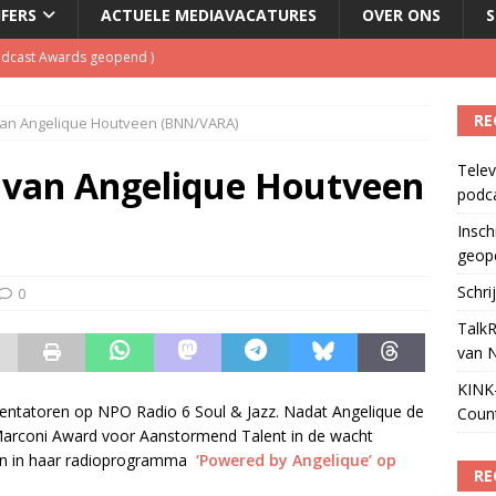
JFERS
ACTUELE MEDIAVACATURES
OVER ONS
S
Podcast Awards geopend
)
kbuis.nl Nieuwsbrief
)
RE
van Angelique Houtveen (BNN/VARA)
tuele nieuwspodcast van Nederland
)
Telev
 lanceert Jolene Country Radio
)
 van Angelique Houtveen
podc
ls apparaat voor podcasts
)
Insch
geop
Schri
0
TalkR
van 
KINK-
entatoren op NPO Radio 6 Soul & Jazz. Nadat Angelique de
Coun
Marconi Award voor Aanstormend Talent in de wacht
ren in haar radioprogramma
‘Powered by Angelique’ op
RE