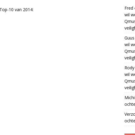
Fred
 Top-10 van 2014:
wil w
Qmus
veili
Guus
wil w
Qmus
veili
Rody
wil w
Qmus
veili
Michi
ochte
Verz
ochte