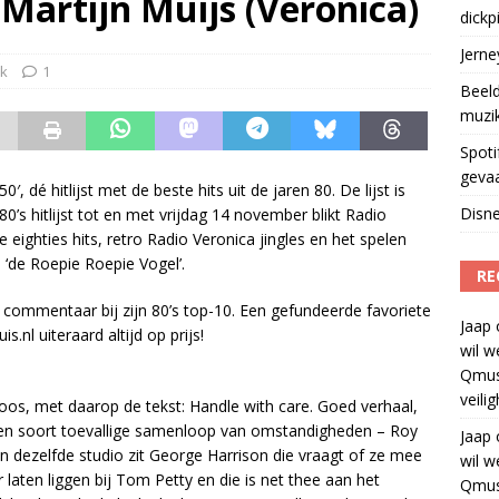
 Martijn Muijs (Veronica)
dickp
geschorst na dickpic in groepsapp
)
Jern
k
1
Beeld
muzi
Spoti
geva
, dé hitlijst met de beste hits uit de jaren 80. De lijst is
Disne
 80’s hitlijst tot en met vrijdag 14 november blikt Radio
 eighties hits, retro Radio Veronica jingles en het spelen
 ‘de Roepie Roepie Vogel’.
RE
d commentaar bij zijn 80’s top-10. Een gefundeerde favoriete
Jaap
is.nl uiteraard altijd op prijs!
wil w
Qmus
veili
doos, met daarop de tekst: Handle with care. Goed verhaal,
 Een soort toevallige samenloop van omstandigheden – Roy
Jaap
n dezelfde studio zit George Harrison die vraagt of ze mee
wil w
 laten liggen bij Tom Petty en die is net thee aan het
Qmus