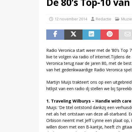
De 80’s Top-10 van
(
NPO-manager Menno de Boer 
12 november 2014
Redactie
Muzie
Radio Veronica start weer met de ’80’s Top 750′
live te volgen via radio of internet.Tijdens de
Veronica terug naar de jaren 80, met de beste
van het gedenkwaardige Radio Veronica spel:
Martijn Muijs trakteert ons op een uitgebrei
hitlijst van een radio dj stellen we bij Spreekbu
1. Traveling Wilburys – Handle with care
Muijs: ‘De titel ontstond dankzij een verhuis
net als het ontstaan van deze all-starband.
Orbison neemt met Jeff Lynne een plaat op, i
willen doen met een B-kantje, heeft z’n gitaar