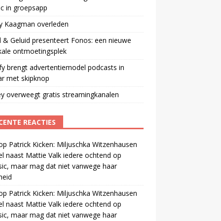
ic in groepsapp
ey Kaagman overleden
 & Geluid presenteert Fonos: een nieuwe
kale ontmoetingsplek
fy brengt advertentiemodel podcasts in
ar met skipknop
y overweegt gratis streamingkanalen
CENTE REACTIES
op
Patrick Kicken: Miljuschka Witzenhausen
el naast Mattie Valk iedere ochtend op
ic, maar mag dat niet vanwege haar
gheid
op
Patrick Kicken: Miljuschka Witzenhausen
el naast Mattie Valk iedere ochtend op
ic, maar mag dat niet vanwege haar