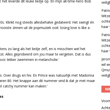
: het leverde dit leuke liedje op. En mijn all-time-hero Bob
veili
Patri
Witze
ocht
 80s. Klinkt nog steeds allesbehalve gedateerd. Het swingt én
haar 
oiste zinnen uit de popmuziek ooit: losing love is like a
Patri
Witze
ocht
ns zo lang als het liedje zelf, en is misschien wel het
haar 
ekst. Alles geprobeerd om jou maar te vergeten. Dat is dus
Jero
 mooi: lekker zwemmen in melancholie.’
wil w
Qmus
 80s. Over drugs en hiv. En Prince was natuurlijk met Madonna
veili
jaren 80. Het knappe aan dit nummer vind ik dat je met maar
heel catchy nummer kan maken.’
NI
es
Voor
Acht