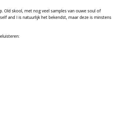
rap. Old skool, met nog veel samples van ouwe soul of
lf and I is natuurlijk het bekendst, maar deze is minstens
eluisteren: