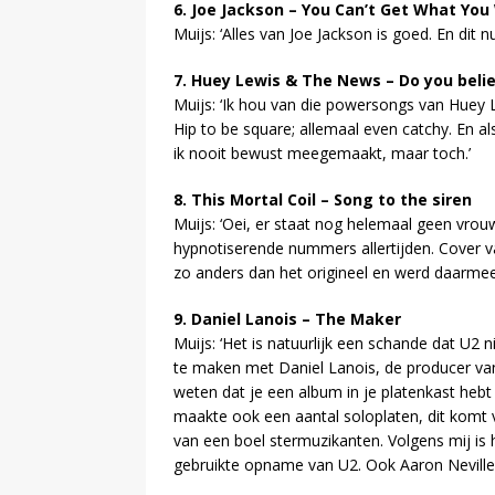
6. Joe Jackson – You Can’t Get What Yo
Muijs: ‘Alles van Joe Jackson is goed. En dit 
7. Huey Lewis & The News – Do you belie
Muijs: ‘Ik hou van die powersongs van Huey 
Hip to be square; allemaal even catchy. En al
ik nooit bewust meegemaakt, maar toch.’
8. This Mortal Coil – Song to the siren
Muijs: ‘Oei, er staat nog helemaal geen vrouw
hypnotiserende nummers allertijden. Cover va
zo anders dan het origineel en werd daarmee z
9. Daniel Lanois – The Maker
Muijs: ‘Het is natuurlijk een schande dat U2 n
te maken met Daniel Lanois, de producer van
weten dat je een album in je platenkast hebt
maakte ook een aantal soloplaten, dit komt 
van een boel stermuzikanten. Volgens mij is 
gebruikte opname van U2. Ook Aaron Neville 