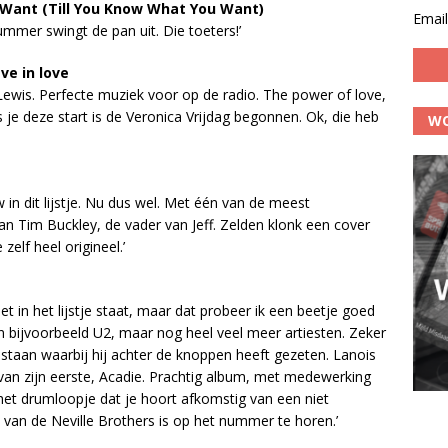
u Want (Till You Know What You Want)
Email
nummer swingt de pan uit. Die toeters!’
ve in love
Lewis. Perfecte muziek voor op de radio. The power of love,
s je deze start is de Veronica Vrijdag begonnen. Ok, die heb
WO
 in dit lijstje. Nu dus wel. Met één van de meest
n Tim Buckley, de vader van Jeff. Zelden klonk een cover
elf heel origineel.’
iet in het lijstje staat, maar dat probeer ik een beetje goed
 bijvoorbeeld U2, maar nog heel veel meer artiesten. Zeker
 staan waarbij hij achter de knoppen heeft gezeten. Lanois
van zijn eerste, Acadie. Prachtig album, met medewerking
het drumloopje dat je hoort afkomstig van een niet
van de Neville Brothers is op het nummer te horen.’