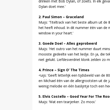
drinken met Bob Dylan, of zoiets. In elk geval
Dylan doet mee.’
2. Paul Simon – Graceland
Muijs: ‘Titeltrack van het beste album uit de
het heeft inhoud. In dit nummer één van de mo
window in your heart.’
3. Goede Doel – Alles geprobeerd
Muijs: ‘Het outro van het nummer duurt minste
mooiste gedeelte van het liedje. En ja, die t
niet gelukt. Liefdesverdriet klonk zelden zo
4. Prince – Sign O’ The Times
<uijs: ‘Geeft letterlijk een tijdsbeeld van de
en Michael één van de allergrootsten uit de 
weinig melodie en één baslijntje toch een 
5. Elvis Costello – Good Year For The Ros
Muijs: ‘Wat een tearjerker. Zo mooi.’