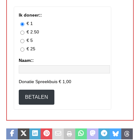
Ik doneer::
€ 1
€ 2.50
€ 5
€ 25
Naam::
Donatie Spreekbuis
€ 1,00
BETALEN