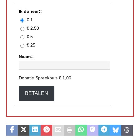
Ik doneer::
€ 1
€ 2.50
€ 5
€ 25
Naam::
Donatie Spreekbuis
€ 1,00
BETALEN