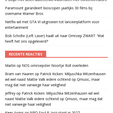
Paramount garandeert bioscopen jaarlijks 30 films bij
overname Warner Bros
Netflix wil met GTA VI uitgroeien tot lanceerplatform voor
entertainment
Bob Scholte (Left Laser) haalt uit naar Omroep ZWART: ‘Wat
heeft het ons opgeleverd?’
RECENTE REACTIES
Martin
op
NOS-omroepster Noortje Roll overleden
Bram van Haaren
op
Patrick Kicken: Miljuschka Witzenhausen
wil wel naast Mattie Valk iedere ochtend op Qmusic, maar
mag dat niet vanwege haar veiligheid
Jeffrey
op
Patrick Kicken: Miljuschka Witzenhausen wil wel
naast Mattie Valk iedere ochtend op Qmusic, maar mag dat
niet vanwege haar veiligheid
Kees öoms
op
NPO Soul & Jazz stopt in 2027