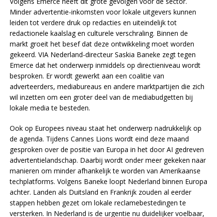
Volgens Emerce heeft dit grote gevolgen voor de sector.
Minder advertentie-inkomsten voor lokale uitgevers kunnen
leiden tot verdere druk op redacties en uiteindelijk tot
redactionele kaalslag en culturele verschraling. Binnen de
markt groeit het besef dat deze ontwikkeling moet worden
gekeerd. VIA Nederland-directeur Saskia Baneke zegt tegen
Emerce dat het onderwerp inmiddels op directieniveau wordt
besproken. Er wordt gewerkt aan een coalitie van
adverteerders, mediabureaus en andere marktpartijen die zich
wil inzetten om een groter deel van de mediabudgetten bij
lokale media te besteden.
Ook op Europees niveau staat het onderwerp nadrukkelijk op
de agenda. Tijdens Cannes Lions wordt eind deze maand
gesproken over de positie van Europa in het door AI gedreven
advertentielandschap. Daarbij wordt onder meer gekeken naar
manieren om minder afhankelijk te worden van Amerikaanse
techplatforms. Volgens Baneke loopt Nederland binnen Europa
achter. Landen als Duitsland en Frankrijk zouden al eerder
stappen hebben gezet om lokale reclamebestedingen te
versterken. In Nederland is de urgentie nu duidelijker voelbaar,