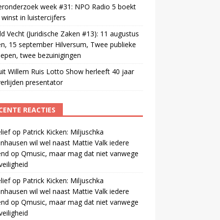
teronderzoek week #31: NPO Radio 5 boekt
winst in luistercijfers
d Vecht (Juridische Zaken #13): 11 augustus
n, 15 september Hilversum, Twee publieke
epen, twee bezuinigingen
uit Willem Ruis Lotto Show herleeft 40 jaar
erlijden presentator
CENTE REACTIES
ief
op
Patrick Kicken: Miljuschka
nhausen wil wel naast Mattie Valk iedere
end op Qmusic, maar mag dat niet vanwege
veiligheid
ief
op
Patrick Kicken: Miljuschka
nhausen wil wel naast Mattie Valk iedere
end op Qmusic, maar mag dat niet vanwege
veiligheid