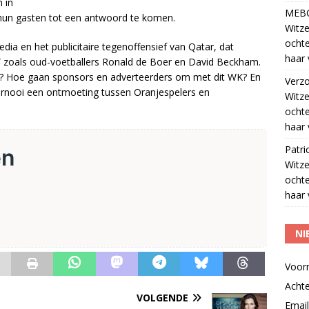
 in
MEB
un gasten tot een antwoord te komen.
Witze
ocht
ia en het publicitaire tegenoffensief van Qatar, dat
haar 
 zoals oud-voetballers Ronald de Boer en David Beckham.
elf? Hoe gaan sponsors en adverteerders om met dit WK? En
Verz
rnooi een ontmoeting tussen Oranjespelers en
Witze
ocht
haar 
Patri
Witze
ocht
haar 
NI
Voor
Acht
VOLGENDE
Email