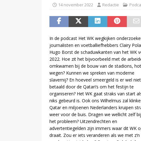
maar mag dat niet vanwege haa
14 november 2022
Redactie
Podca
In de podcast Het WK wegkijken onderzoeke
journalisten en voetballiefhebbers Clairy Pol
Hugo Borst de schaduwkanten van het WK v
2022. Hoe zit het bijvoorbeeld met de arbeid
omkwamen bij de bouw van de stadions, hot
wegen? Kunnen we spreken van moderne
slavernij? En hoeveel smeergeld is er wel niet
betaald door de Qatari’s om het festijn te
organiseren? Het WK gaat straks van start al
niks gebeurd is. Ook ons Wilhelmus zal klinke
Qatar en miljoenen Nederlanders kruipen str
weer voor de buis. Dragen we wellicht zelf bi
het probleem? Uitzendrechten en
advertentiegelden zijn immers waar dit WK 
draait. Zou er iets veranderen als we met z’n