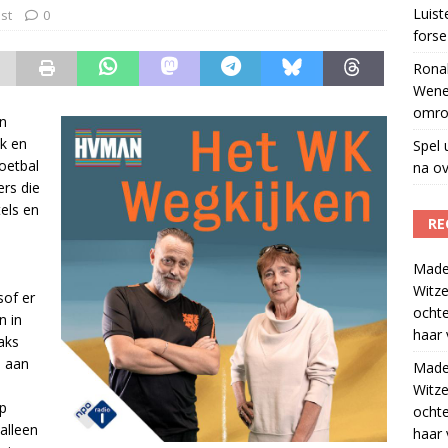
r veiligheid
)
Luis
st
0
forse 
Ronal
Wene
omro
n
ak en
Spel 
oetbal
na ov
ers die
els en
RE
Madel
Witze
sof er
ocht
n in
haar 
aks
j aan
Madel
Witze
op
ocht
 alleen
haar 