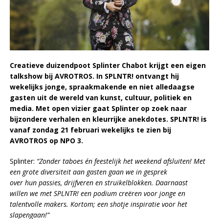
Creatieve duizendpoot Splinter Chabot krijgt een eigen
talkshow bij AVROTROS. In SPLNTR! ontvangt hij
wekelijks jonge, spraakmakende en niet alledaagse
gasten uit de wereld van kunst, cultuur, politiek en
media. Met open vizier gaat Splinter op zoek naar
bijzondere verhalen en kleurrijke anekdotes. SPLNTR! is
vanaf zondag 21 februari wekelijks te zien bij
AVROTROS op NPO 3.
Splinter:
“Zonder taboes én feestelijk het weekend afsluiten! Met
een grote diversiteit aan gasten gaan we in gesprek
over hun passies, drijfveren en struikelblokken. Daarnaast
willen we met SPLNTR! een podium creëren voor jonge en
talentvolle makers. Kortom; een shotje inspiratie voor het
slapengaan!”