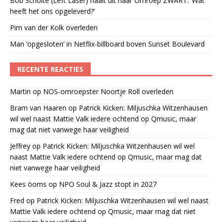
Bob Scholte (Left Laser) haalt uit naar Omroep ZWART: ‘Wat
heeft het ons opgeleverd?’
Pim van der Kolk overleden
Man ‘opgesloten’ in Netflix-billboard boven Sunset Boulevard
RECENTE REACTIES
Martin
op
NOS-omroepster Noortje Roll overleden
Bram van Haaren
op
Patrick Kicken: Miljuschka Witzenhausen
wil wel naast Mattie Valk iedere ochtend op Qmusic, maar
mag dat niet vanwege haar veiligheid
Jeffrey
op
Patrick Kicken: Miljuschka Witzenhausen wil wel
naast Mattie Valk iedere ochtend op Qmusic, maar mag dat
niet vanwege haar veiligheid
Kees öoms
op
NPO Soul & Jazz stopt in 2027
Fred
op
Patrick Kicken: Miljuschka Witzenhausen wil wel naast
Mattie Valk iedere ochtend op Qmusic, maar mag dat niet