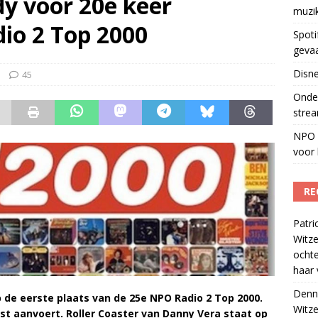
y voor 20e keer
muzi
Fonos: een nieuwe muzikale ontmoetingsplek
)
io 2 Top 2000
Spoti
geva
Disne
45
Onder
strea
NPO S
voor 
RE
Patri
Witze
ocht
haar 
Denn
de eerste plaats van de 25e NPO Radio 2 Top 2000.
Witze
jst aanvoert. Roller Coaster van Danny Vera staat op