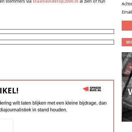
nen stemmers via
staatieindetop2000.nl
al zien of hun
Acht
Email
WO
IKEL!
dering wilt laten blijken met een kleine bijdrage, dan
diajournalistiek in stand houden.