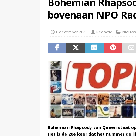
Bohemian Rhapsod
(
Beeld & Geluid presenteert 
bovenaan NPO Rad
8 december 2023
Redactie
Nieuws
Bohemian Rhapsody van Queen staat op 
Het is de 20e keer dat het nummer de li