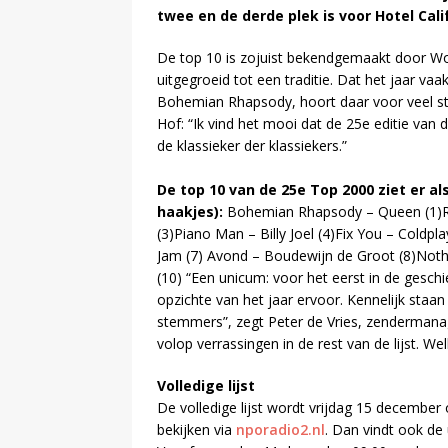
twee en de derde plek is voor Hotel Cali
De top 10 is zojuist bekendgemaakt door Wou
uitgegroeid tot een traditie. Dat het jaar v
Bohemian Rhapsody, hoort daar voor veel ste
Hof: “Ik vind het mooi dat de 25e editie van 
de klassieker der klassiekers.”
De top 10 van de 25e Top 2000 ziet er als
haakjes):
Bohemian Rhapsody – Queen (1)Rol
(3)Piano Man – Billy Joel (4)Fix You – Coldpl
Jam (7) Avond – Boudewijn de Groot (8)Nothi
(10) “Een unicum: voor het eerst in de gesch
opzichte van het jaar ervoor. Kennelijk sta
stemmers”, zegt Peter de Vries, zendermanager
volop verrassingen in de rest van de lijst. 
Volledige lijst
De volledige lijst wordt vrijdag 15 december
bekijken via
nporadio2.nl
. Dan vindt ook de