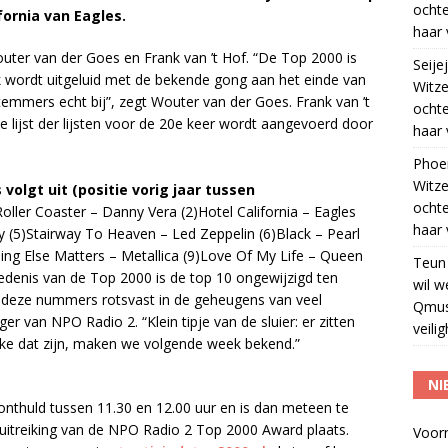
ocht
fornia van Eagles.
haar 
ter van der Goes en Frank van ’t Hof. “De Top 2000 is
Seije
aak wordt uitgeluid met de bekende gong aan het einde van
Witze
mmers echt bij”, zegt Wouter van der Goes. Frank van ’t
ocht
de lijst der lijsten voor de 20e keer wordt aangevoerd door
haar 
Phoe
Witze
 volgt uit (positie vorig jaar tussen
ocht
ler Coaster – Danny Vera (2)Hotel California – Eagles
haar 
ay (5)Stairway To Heaven – Led Zeppelin (6)Black – Pearl
ng Else Matters – Metallica (9)Love Of My Life – Queen
Teun
iedenis van de Top 2000 is de top 10 ongewijzigd ten
wil w
an deze nummers rotsvast in de geheugens van veel
Qmus
 van NPO Radio 2. “Klein tipje van de sluier: er zitten
veili
Welke dat zijn, maken we volgende week bekend.”
NI
 onthuld tussen 11.30 en 12.00 uur en is dan meteen te
 uitreiking van de NPO Radio 2 Top 2000 Award plaats.
Voor