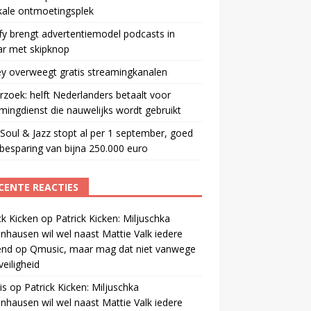
kale ontmoetingsplek
fy brengt advertentiemodel podcasts in
ar met skipknop
y overweegt gratis streamingkanalen
zoek: helft Nederlanders betaalt voor
mingdienst die nauwelijks wordt gebruikt
oul & Jazz stopt al per 1 september, goed
besparing van bijna 250.000 euro
CENTE REACTIES
ck Kicken
op
Patrick Kicken: Miljuschka
nhausen wil wel naast Mattie Valk iedere
end op Qmusic, maar mag dat niet vanwege
veiligheid
is
op
Patrick Kicken: Miljuschka
nhausen wil wel naast Mattie Valk iedere