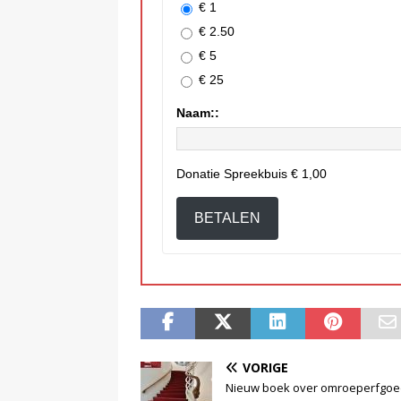
€ 1
€ 2.50
€ 5
€ 25
Naam::
Donatie Spreekbuis
€ 1,00
BETALEN
VORIGE
Nieuw boek over omroeperfgoe