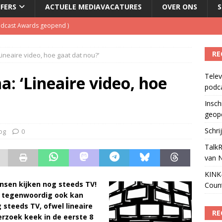
JFERS
ACTUELE MEDIAVACATURES
OVER ONS
S
Podcast Awards geopend
)
kbuis.nl Nieuwsbrief
)
tuele nieuwspodcast van Nederland
)
RE
Lineaire video, hoe gaat dat nou?’
 lanceert Jolene Country Radio
)
Telev
a: ‘Lineaire video, hoe
ls apparaat voor podcasts
)
podc
Insch
geop
Schri
og
0
TalkR
van 
KINK-
ensen kijken nog steeds TV!
Coun
e tegenwoordig ook kan
 steeds TV, ofwel lineaire
RE
rzoek keek in de eerste 8