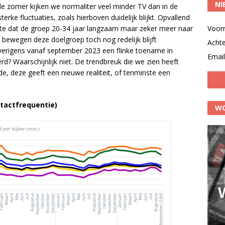
NI
n de zomer kijken we normaliter veel minder TV dan in de
erke fluctuaties, zoals hierboven duidelijk blijkt. Opvallend
htte dat de groep 20-34 jaar langzaam maar zeker meer naar
Voor
bewegen deze doelgroep toch nog redelijk blijft
Acht
verigens vanaf september 2023 een flinke toename in
Email
rd? Waarschijnlijk niet. De trendbreuk die we zien heeft
 deze geeft een nieuwe realiteit, of tenminste een
ntactfrequentie)
WO