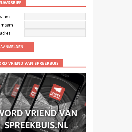
EUWSBRIEF
naam
ernaam
adres:
RD VRIEND VAN SPREEKBUIS