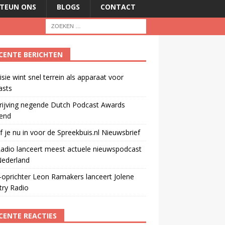
TEUN ONS
BLOGS
CONTACT
CENTE BERICHTEN
isie wint snel terrein als apparaat voor
asts
rijving negende Dutch Podcast Awards
end
jf je nu in voor de Spreekbuis.nl Nieuwsbrief
adio lanceert meest actuele nieuwspodcast
Nederland
oprichter Leon Ramakers lanceert Jolene
try Radio
CENTE REACTIES