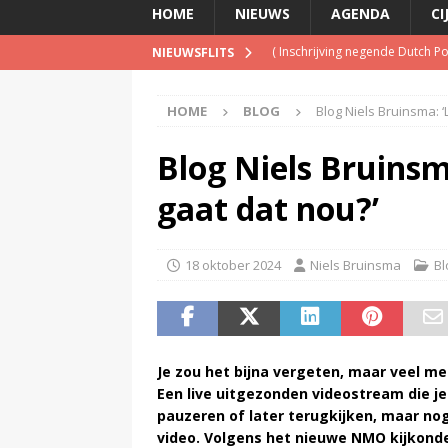
HOME
NIEUWS
AGENDA
CI
(
Inschrijving negende Dutch 
NIEUWSFLITS
(
Schrijf je nu in voor de Spree
(
TalkRadio lanceert meest ac
HOME
BLOG
Blog Niels Bruinsma: ‘
(
KINK-oprichter Leon Ramakers
Blog Niels Bruinsm
(
Televisie wint snel terrein a
gaat dat nou?’
18 oktober 2024
Niels Bruinsma
Bl
Je zou het bijna vergeten, maar veel m
Een live uitgezonden videostream die j
pauzeren of later terugkijken, maar nog
video. Volgens het nieuwe NMO kijkonde