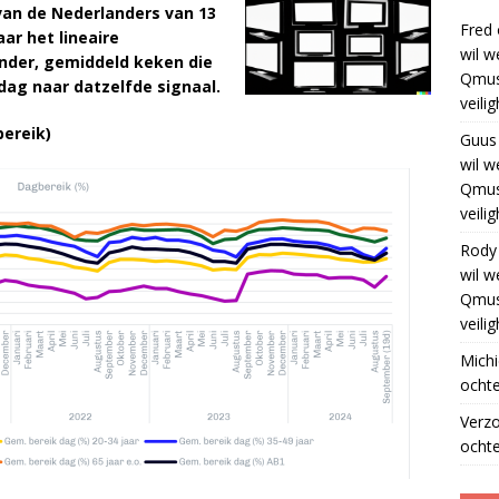
van de Nederlanders van 13
Fred
ar het lineaire
wil w
ender, gemiddeld keken die
Qmus
ag naar datzelfde signaal.
veili
ereik)
Guus
wil w
Qmus
veili
Rody
wil w
Qmus
veili
Michi
ochte
Verz
ochte