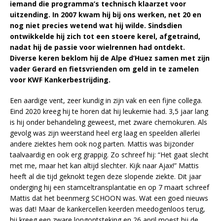
iemand die programma’s technisch klaarzet voor
uitzending. In 2007 kwam hij bij ons werken, net 20 en
nog niet precies wetend wat hij wilde. Sindsdien
ontwikkelde hij zich tot een stoere kerel, afgetraind,
nadat hij de passie voor wielrennen had ontdekt.
Diverse keren beklom hij de Alpe d’Huez samen met zijn
vader Gerard en fietsvrienden om geld in te zamelen
voor KWF Kankerbestrijding.
Een aardige vent, zeer kundig in zijn vak en een fijne collega.
Eind 2020 kreeg hij te horen dat hij leukemie had. 3,5 jaar lang
is hij onder behandeling geweest, met zware chemokuren. Als
gevolg was zijn weerstand heel erg laag en speelden allerlei
andere ziektes hem ook nog parten. Mattis was bijzonder
taalvaardig en ook erg grappig. Zo schreef hij: “Het gaat slecht
met me, maar het kan altijd slechter. Kijk naar Ajax!” Mattis
heeft al die tijd geknokt tegen deze slopende ziekte. Dit jaar
onderging hij een stamceltransplantatie en op 7 maart schreef
Mattis dat het beenmerg SCHOON was. Wat een goed nieuws
was dat! Maar de kankercellen keerden meedogenloos terug,
hij kreeg een zware longontsteking en 26 april moest hij de