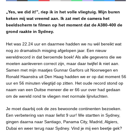
„Yes, we did it!”, riep ik in het volle vliegtuig. Mijn buren
keken mij wat vreemd aan. Ik zat met de camera het
beeldscherm te filmen op het moment dat de A380-400 de
grond raakte in Sydney.
Het was 22.24 uur en daarmee hadden we nu wél bereikt wat
nog zo dramatisch misging afgelopen jaar. Een nieuw
wereldrecord in dat beroemde boek! Als alle gegevens die we
moeten aanleveren correct zijn, maar daar twijfel ik niet aan.
Samen met mijn maatjes Gunnar Garfors uit Noorwegen en
Ronald Haanstra uit Den Haag hadden we er op dat moment 56
uur en 56 minuten vliegtijd op zitten. Het oude record stond op
naam van een Duitse meneer die er 66 uur over had gedaan
om de wereld rond te vliegen met normale lijnvluchten.
Je moet daarbij ook de zes bewoonde continenten bezoeken.
Een verbetering van maar liefst 9 uur! We startten in Sydney,
gingen daarna naar Santiago, Panama City, Madrid, Algiers,
Dubai en weer terug naar Sydney. Vind je mij een beetje gek?