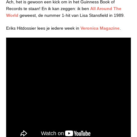
Ach, het is gewoon een kick om in het Guinness Book of
Records te staan! En ik kan zeggen: ik ben
All Around The
World
geweest, de nummer 1-hit van Lisa Stansfield in 1989.
Eriks Hitdossier lees je iedere week in
Veronica Magazine
.