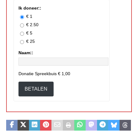
Ik doneer::
€ 1
€ 2.50
€ 5
€ 25
Naam::
Donatie Spreekbuis
€ 1,00
BETALEN