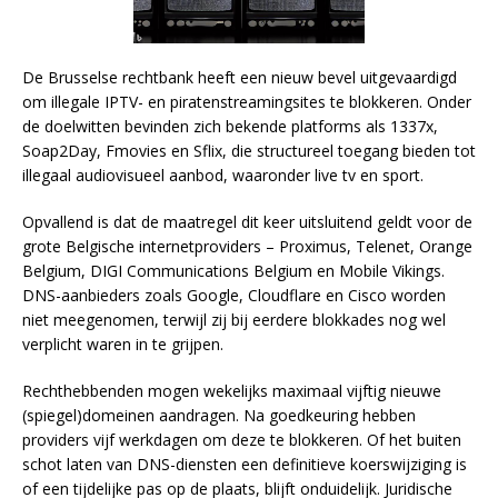
De Brusselse rechtbank heeft een nieuw bevel uitgevaardigd
om illegale IPTV- en piratenstreamingsites te blokkeren. Onder
de doelwitten bevinden zich bekende platforms als 1337x,
Soap2Day, Fmovies en Sflix, die structureel toegang bieden tot
illegaal audiovisueel aanbod, waaronder live tv en sport.
Opvallend is dat de maatregel dit keer uitsluitend geldt voor de
grote Belgische internetproviders – Proximus, Telenet, Orange
Belgium, DIGI Communications Belgium en Mobile Vikings.
DNS-aanbieders zoals Google, Cloudflare en Cisco worden
niet meegenomen, terwijl zij bij eerdere blokkades nog wel
verplicht waren in te grijpen.
Rechthebbenden mogen wekelijks maximaal vijftig nieuwe
(spiegel)domeinen aandragen. Na goedkeuring hebben
providers vijf werkdagen om deze te blokkeren. Of het buiten
schot laten van DNS-diensten een definitieve koerswijziging is
of een tijdelijke pas op de plaats, blijft onduidelijk. Juridische