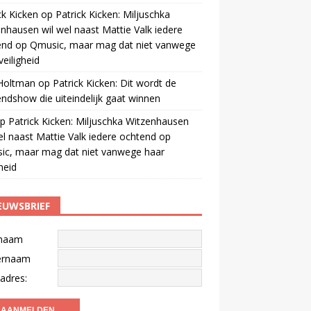
ck Kicken
op
Patrick Kicken: Miljuschka
nhausen wil wel naast Mattie Valk iedere
end op Qmusic, maar mag dat niet vanwege
veiligheid
 Holtman
op
Patrick Kicken: Dit wordt de
ndshow die uiteindelijk gaat winnen
p
Patrick Kicken: Miljuschka Witzenhausen
el naast Mattie Valk iedere ochtend op
ic, maar mag dat niet vanwege haar
gheid
EUWSBRIEF
naam
ernaam
adres: