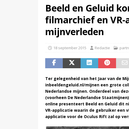
Beeld en Geluid k
(
Streaming passeert traditione
filmarchief en VR
mijnverleden
18 september 2015
Redactie
partn
Ter gelegenheid van het Jaar van de Mij
inbeeldengeluid.nl/mijnen een grote col
Nederlandse mijnen. Onderdeel van deze 
(voorheen De Nederlandse Staatmijnen), 
online presenteert Beeld en Geluid dit 
VR-applicatie waarin de gebruiker een vi
applicatie voor de Oculus Rift zal op ver