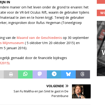
IJN IN
andere manier om het leven onder de grond te ervaren: het
catie voor de VR-bril Oculus Rift, waarin de gebruiker tijdens
WO
materiaal te zien en te horen krijgt. Terwijl de gebruiker
nwerker, ingesproken door Rufus Hegeman (Toneelgroep
ning van de
Maand van de Geschiedenis
op 30 september
s Mijnmuseum
( 5 oktober t/m 20 oktober 2015) en
 5 januari 2016).
ogelijk gemaakt door de financiële bijdrages
M2015)
.
VOLGENDE
San Fu Maltha en Jan Smit te gast in De
Perstribune