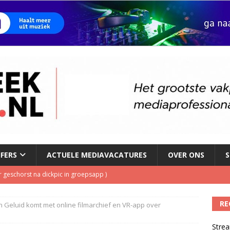
JFERS
ACTUELE MEDIAVACATURES
OVER ONS
S
geschorst na dickpic in groepsapp
)
RE
n Geluid komt met online filmarchief en VR-app over
Fonos: een nieuwe muzikale ontmoetingsplek
)
Strea
del podcasts in gevaar met skipknop
)