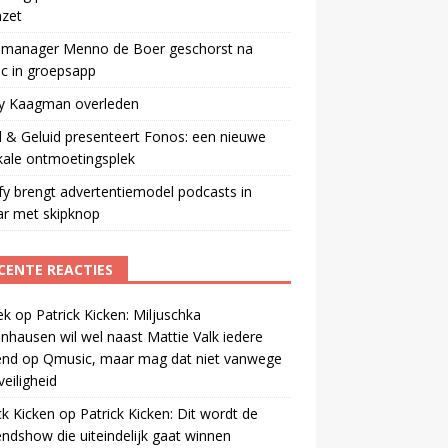
mzet
manager Menno de Boer geschorst na
ic in groepsapp
ey Kaagman overleden
 & Geluid presenteert Fonos: een nieuwe
kale ontmoetingsplek
fy brengt advertentiemodel podcasts in
ar met skipknop
CENTE REACTIES
ek
op
Patrick Kicken: Miljuschka
nhausen wil wel naast Mattie Valk iedere
end op Qmusic, maar mag dat niet vanwege
veiligheid
ck Kicken
op
Patrick Kicken: Dit wordt de
ndshow die uiteindelijk gaat winnen