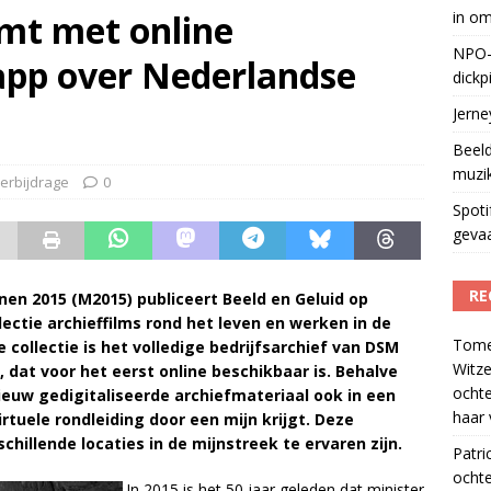
omt met online
in o
le tv voor het eerst in omzet
)
NPO-
-app over Nederlandse
dickp
Jern
Beeld
muzi
erbijdrage
0
Spoti
geva
RE
nen 2015 (M2015) publiceert Beeld en Geluid op
lectie archieffilms rond het leven en werken in de
Tom
collectie is het volledige bedrijfsarchief van DSM
Witze
dat voor het eerst online beschikbaar is. Behalve
ocht
nieuw gedigitaliseerde archiefmateriaal ook in een
haar 
rtuele rondleiding door een mijn krijgt. Deze
schillende locaties in de mijnstreek te ervaren zijn.
Patri
ochte
In 2015 is het 50 jaar geleden dat minister