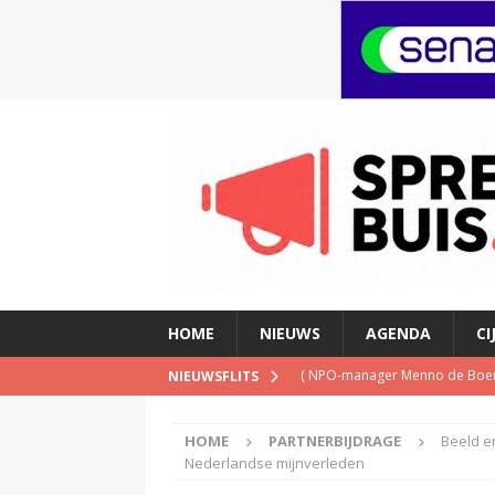
HOME
NIEUWS
AGENDA
CI
(
NPO-manager Menno de Boer 
NIEUWSFLITS
(
Jerney Kaagman overleden
)
HOME
PARTNERBIJDRAGE
Beeld e
(
Beeld & Geluid presenteert 
Nederlandse mijnverleden
(
Spotify brengt advertentiemo