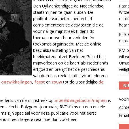
Den Uyl aankondigde de Nederlandse
Patri
staatsmijnen te gaan sluiten. De
Witze
publicatie van het mijnenarchief
ocht
complementeert de activiteiten die de
haar 
voormalige mijnstreek tijdens dit
Rick
themajaar over haar verleden én
ochte
toekomst organiseert. Met de online
beschikbaarstelling van het
KM
o
beeldmateriaal zet Beeld en Geluid het
wil w
mijnverleden op de kaart als Nederlands
Qmus
erfgoed en brengt het de geschiedenis
veili
van de mijnstreek dichtbij voor iedereen:
 ontwikkelingen
,
feest
en
rouw
tot de uiteindelijke
de
NI
Voor
hiedenis van de mijnstreek op
inbeeldengeluid.nl/mijnen
is
een selectie Polygoon-journaals, RVD-films en een enkele
Acht
 zijn speciaal voor deze publicatie voor het eerst
Email
cand in een hogere resolutie dan voorheen.