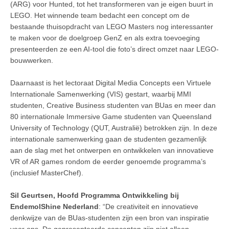
(ARG) voor Hunted, tot het transformeren van je eigen buurt in
LEGO. Het winnende team bedacht een concept om de
bestaande thuisopdracht van LEGO Masters nog interessanter
te maken voor de doelgroep GenZ en als extra toevoeging
presenteerden ze een AI-tool die foto’s direct omzet naar LEGO-
bouwwerken.
Daarnaast is het lectoraat Digital Media Concepts een Virtuele
Internationale Samenwerking (VIS) gestart, waarbij MMI
studenten, Creative Business studenten van BUas en meer dan
80 internationale Immersive Game studenten van Queensland
University of Technology (QUT, Australië) betrokken zijn. In deze
internationale samenwerking gaan de studenten gezamenlijk
aan de slag met het ontwerpen en ontwikkelen van innovatieve
VR of AR games rondom de eerder genoemde programma’s
(inclusief MasterChef).
Sil Geurtsen, Hoofd Programma Ontwikkeling bij
EndemolShine Nederland
: “De creativiteit en innovatieve
denkwijze van de BUas-studenten zijn een bron van inspiratie
voor ons. De gepresenteerde concepten zijn niet alleen