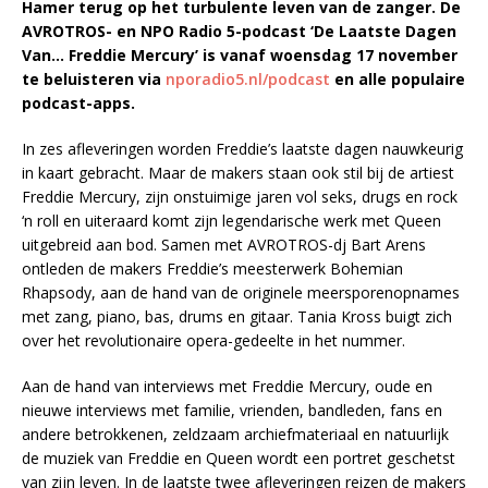
Hamer terug op het turbulente leven van de zanger. De
AVROTROS- en NPO Radio 5-podcast ‘De Laatste Dagen
Van… Freddie Mercury’ is vanaf woensdag 17 november
te beluisteren via
nporadio5.nl/podcast
en alle populaire
podcast-apps.
In zes afleveringen worden Freddie’s laatste dagen nauwkeurig
in kaart gebracht. Maar de makers staan ook stil bij de artiest
Freddie Mercury, zijn onstuimige jaren vol seks, drugs en rock
‘n roll en uiteraard komt zijn legendarische werk met Queen
uitgebreid aan bod. Samen met AVROTROS-dj Bart Arens
ontleden de makers Freddie’s meesterwerk Bohemian
Rhapsody, aan de hand van de originele meersporenopnames
met zang, piano, bas, drums en gitaar. Tania Kross buigt zich
over het revolutionaire opera-gedeelte in het nummer.
Aan de hand van interviews met Freddie Mercury, oude en
nieuwe interviews met familie, vrienden, bandleden, fans en
andere betrokkenen, zeldzaam archiefmateriaal en natuurlijk
de muziek van Freddie en Queen wordt een portret geschetst
van zijn leven. In de laatste twee afleveringen reizen de makers